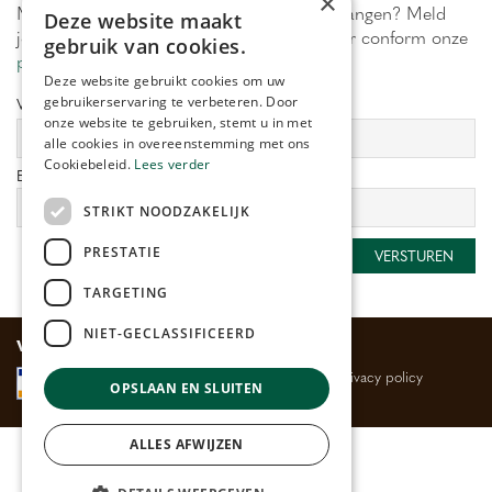
×
Maximaal 1 keer per week onze acties ontvangen? Meld
Deze website maakt
je aan! Wij verwerken jouw gegevens secuur conform onze
gebruik van cookies.
privacy policy.
Deze website gebruikt cookies om uw
gebruikerservaring te verbeteren. Door
Voornaam:
Achternaam:
onze website te gebruiken, stemt u in met
alle cookies in overeenstemming met ons
Cookiebeleid.
Lees verder
E-mailadres:
*
STRIKT NOODZAKELIJK
PRESTATIE
TARGETING
NIET-GECLASSIFICEERD
Veilig betalen
Algemene voorwaarden
Privacy policy
OPSLAAN EN SLUITEN
ALLES AFWIJZEN
© Huis- en Tuincentrum