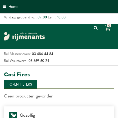
G
Home
a
n
09:00
18:00
Vandaag geopend van:
t.e.m.
a
a
r
c
o
n
03 484 44 84
Bel Massenhoven:
t
e
03 669 60 24
Bel Wuustwezel
n
t
Cosi Fires
OPEN FILTERS
Geen producten gevonden
Gezellig