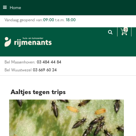
G
Home
a
n
09:00
18:00
Vandaag geopend van:
t.e.m.
a
a
r
c
o
n
03 484 44 84
Bel Massenhoven:
t
e
03 669 60 24
Bel Wuustwezel
n
t
Aaltjes tegen trips