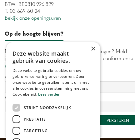
BTW: BE0810.926.829
T. 03 669 60 24
Bekijk onze openingsuren
Op de hoogte blijven?
×
Maximaal 1 keer per week onze acties ontvangen? Meld
Deze website maakt
je aan! Wij verwerken jouw gegevens secuur conform onze
gebruik van cookies.
privacy policy.
Deze website gebruikt cookies om uw
gebruikerservaring te verbeteren. Door
Voornaam:
Achternaam:
onze website te gebruiken, stemt u in met
alle cookies in overeenstemming met ons
Cookiebeleid.
Lees verder
E-mailadres:
*
STRIKT NOODZAKELIJK
PRESTATIE
TARGETING