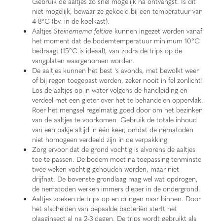
Gebruik de aaltjes zo snel mogelijk na ontvangst. Is dit
niet mogelijk, bewaar ze gekoeld bij een temperatuur van
4-8°C (bv. in de koelkast).
Aaltjes
Steinernema feltiae
kunnen ingezet worden vanaf
het moment dat de bodemtemperatuur minimum 10°C
bedraagt (15°C is ideaal), van zodra de trips op de
vangplaten waargenomen worden.
De aaltjes kunnen het best 's avonds, met bewolkt weer
of bij regen toegepast worden, zeker nooit in fel zonlicht!
Los de aaltjes op in water volgens de handleiding en
verdeel met een gieter over het te behandelen oppervlak.
Roer het mengsel regelmatig goed door om het bezinken
van de aaltjes te voorkomen. Gebruik de totale inhoud
van een pakje altijd in één keer, omdat de nematoden
niet homogeen verdeeld zijn in de verpakking.
Zorg ervoor dat de grond vochtig is alvorens de aaltjes
toe te passen. De bodem moet na toepassing tenminste
twee weken vochtig gehouden worden, maar niet
drijfnat. De bovenste grondlaag mag wel wat opdrogen,
de nematoden werken immers dieper in de ondergrond.
Aaltjes zoeken de trips op en dringen naar binnen. Door
het afscheiden van bepaalde bacteriën sterft het
plaaginsect al na 2-3 dagen. De trips wordt gebruikt als