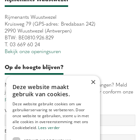
Rijmenants Wuustwezel
Kruisweg 79 (GPS-adres: Bredabaan 242)
2990 Wuustwezel (Antwerpen)
BTW: BE0810.926.829
T. 03 669 60 24
Bekijk onze openingsuren
Op de hoogte blijven?
×
Maximaal 1 keer per week onze acties ontvangen? Meld
Deze website maakt
je aan! Wij verwerken jouw gegevens secuur conform onze
gebruik van cookies.
privacy policy.
Deze website gebruikt cookies om uw
gebruikerservaring te verbeteren. Door
Voornaam:
Achternaam:
onze website te gebruiken, stemt u in met
alle cookies in overeenstemming met ons
Cookiebeleid.
Lees verder
E-mailadres:
*