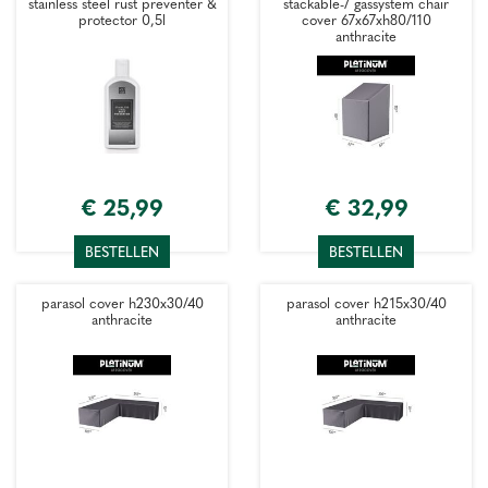
stainless steel rust preventer &
stackable-/ gassystem chair
protector 0,5l
cover 67x67xh80/110
anthracite
€
25
,
99
€
32
,
99
BESTELLEN
BESTELLEN
parasol cover h230x30/40
parasol cover h215x30/40
anthracite
anthracite