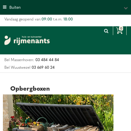
G
Buiten
a
n
09:00
18:00
Vandaag geopend van:
t.e.m.
a
a
r
c
o
n
03 484 44 84
Bel Massenhoven:
t
e
03 669 60 24
Bel Wuustwezel
n
t
Opbergboxen