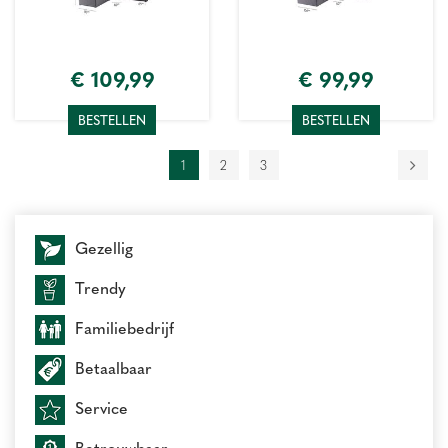
€
109
,
99
€
99
,
99
BESTELLEN
BESTELLEN
1
2
3
Gezellig
Trendy
Familiebedrijf
Betaalbaar
Service
Betrouwbaar