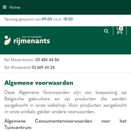
G
Home
a
n
09:00
18:00
Vandaag geopend van:
t.e.m.
a
a
r
c
o
n
03 484 44 84
Bel Massenhoven:
t
e
03 669 60 24
Bel Wuustwezel
n
t
Algemene voorwaarden
Deze Algemene Voorwaarden zijn van toepassing op
Belgische gebruikers en op producten die werden
aangekocht in onze webshop. Voor producten aangekocht
in onze winkels gelden andere voorwaarden.
Algemene Consumentenvoorwaarden voor het
Tuincentrum