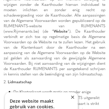
wijzigen zonder de Kaarthouder hiervan individueel te
moeten inlichten en zonder enig recht op
schadevergoeding voor de Kaarthouder. Alle aanpassingen
van de Algemene Voorwaarden worden gepubliceerd op de
RIJMENANTS-website van RIJMENANTS
(www.Rijmenants.be) (de “
Website
”). De Kaarthouder
verbindt er zich toe op regelmatige basis de Algemene
Voorwaarden op de Website na te zullen lezen. Het gebruik
van de Klantenkaart door de Kaarthouder na een
aanpassing van de Algemene Voorwaarden op de Website
zal gelden als aanvaarding van de gewijzigde Algemene
Voorwaarden. Bij niet aanvaarding van de wijzigingen dient
de Kaarthouder RIJMENANTS per aangetekend schrijven
in kennis stellen van de beëindiging van zijn lidmaatschap.
2.
Lidmaatschap
De Klantenkaart wordt gratis en zonder enige
×
aankoopverplichting door RIJMENANTS uitgereikt
Deze website maakt
aan natuurlijke personen. De Klantenkaart is strikt
gebruik van cookies.
persoonlijk, niet overdraagbaar en voorzien van een