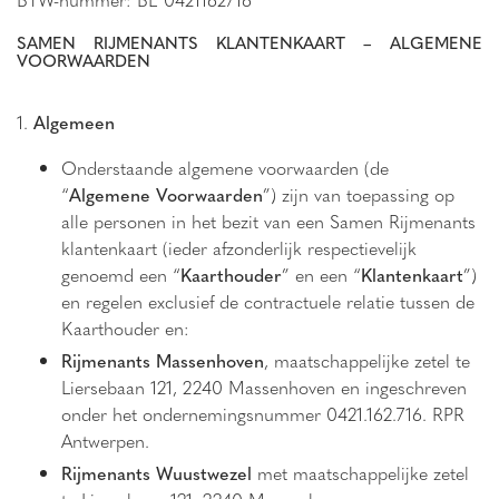
SAMEN RIJMENANTS KLANTENKAART – ALGEMENE
VOORWAARDEN
1.
Algemeen
Onderstaande algemene voorwaarden (de
“
Algemene Voorwaarden
”) zijn van toepassing op
alle personen in het bezit van een Samen Rijmenants
klantenkaart (ieder afzonderlijk respectievelijk
genoemd een “
Kaarthouder
” en een “
Klantenkaart
”)
en regelen exclusief de contractuele relatie tussen de
Kaarthouder en:
Rijmenants Massenhoven
, maatschappelijke zetel te
Liersebaan 121, 2240 Massenhoven en ingeschreven
onder het ondernemingsnummer 0421.162.716. RPR
Antwerpen.
Rijmenants Wuustwezel
met maatschappelijke zetel
te Liersebaan 121, 2240 Massenhoven en