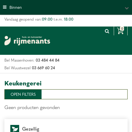
G
Binnen
a
n
09:00
18:00
Vandaag geopend van:
t.e.m.
a
a
r
c
o
n
03 484 44 84
Bel Massenhoven:
t
e
03 669 60 24
Bel Wuustwezel
n
t
Keukengerei
OPEN FILTERS
Geen producten gevonden
Gezellig