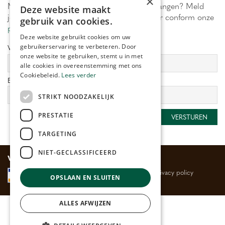
×
Maximaal 1 keer per week onze acties ontvangen? Meld
Deze website maakt
je aan! Wij verwerken jouw gegevens secuur conform onze
gebruik van cookies.
privacy policy.
Deze website gebruikt cookies om uw
gebruikerservaring te verbeteren. Door
Voornaam:
Achternaam:
onze website te gebruiken, stemt u in met
alle cookies in overeenstemming met ons
Cookiebeleid.
Lees verder
E-mailadres:
*
STRIKT NOODZAKELIJK
PRESTATIE
TARGETING
NIET-GECLASSIFICEERD
Veilig betalen
Algemene voorwaarden
Privacy policy
OPSLAAN EN SLUITEN
ALLES AFWIJZEN
© Huis- en Tuincentrum