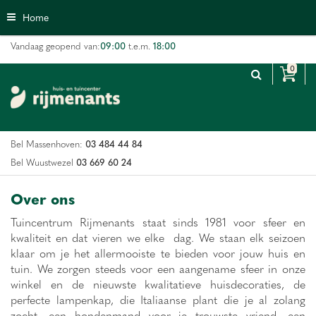
G
Home
a
n
09:00
18:00
Vandaag geopend van:
t.e.m.
a
a
r
c
o
n
03 484 44 84
Bel Massenhoven:
t
e
03 669 60 24
Bel Wuustwezel
n
t
Over ons
Tuincentrum Rijmenants staat sinds 1981 voor sfeer en
kwaliteit en dat vieren we elke dag. We staan elk seizoen
klaar om je het allermooiste te bieden voor jouw huis en
tuin. We zorgen steeds voor een aangename sfeer in onze
winkel en de nieuwste kwalitatieve huisdecoraties, de
perfecte lampenkap, die Italiaanse plant die je al zolang
zocht, een hondenmand voor je trouwste vriend, een