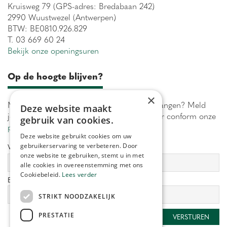
Kruisweg 79 (GPS-adres: Bredabaan 242)
2990 Wuustwezel (Antwerpen)
BTW: BE0810.926.829
T. 03 669 60 24
Bekijk onze openingsuren
Op de hoogte blijven?
×
Maximaal 1 keer per week onze acties ontvangen? Meld
Deze website maakt
je aan! Wij verwerken jouw gegevens secuur conform onze
gebruik van cookies.
privacy policy.
Deze website gebruikt cookies om uw
gebruikerservaring te verbeteren. Door
Voornaam:
Achternaam:
onze website te gebruiken, stemt u in met
alle cookies in overeenstemming met ons
Cookiebeleid.
Lees verder
E-mailadres:
*
STRIKT NOODZAKELIJK
PRESTATIE