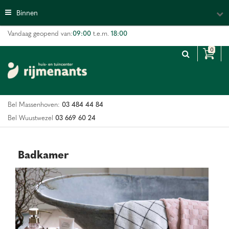
G
Binnen
a
n
09:00
18:00
Vandaag geopend van:
t.e.m.
a
a
r
c
o
n
03 484 44 84
Bel Massenhoven:
t
e
03 669 60 24
Bel Wuustwezel
n
t
Badkamer