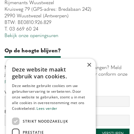
Rijmenants Wuustwezel
Kruisweg 79 (GPS-adres: Bredabaan 242)
2990 Wuustwezel (Antwerpen)
BTW: BE0810.926.829
T. 03 669 60 24
Bekijk onze openingsuren
Op de hoogte blijven?
×
Maximaal 1 keer per week onze acties ontvangen? Meld
Deze website maakt
je aan! Wij verwerken jouw gegevens secuur conform onze
gebruik van cookies.
privacy policy.
Deze website gebruikt cookies om uw
gebruikerservaring te verbeteren. Door
Voornaam:
Achternaam:
onze website te gebruiken, stemt u in met
alle cookies in overeenstemming met ons
Cookiebeleid.
Lees verder
E-mailadres:
*
STRIKT NOODZAKELIJK
PRESTATIE