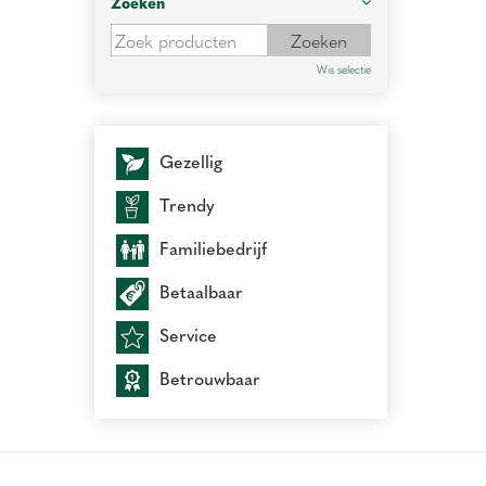
Zoeken
Wis selectie
Gezellig
Trendy
Familiebedrijf
Betaalbaar
Service
Betrouwbaar