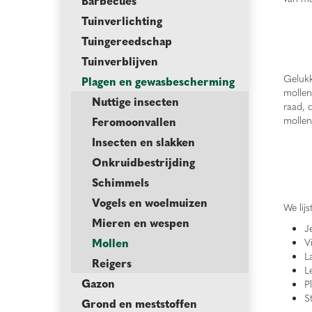
Barbecues
Tuinverlichting
Tuingereedschap
Tuinverblijven
Gelukk
Plagen en gewasbescherming
mollen
Nuttige insecten
raad, 
mollen
Feromoonvallen
Insecten en slakken
Onkruidbestrijding
Schimmels
Vogels en woelmuizen
We lij
Mieren en wespen
J
Mollen
V
L
Reigers
L
Gazon
P
S
Grond en meststoffen