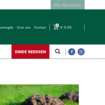
Mijn Rijmenants
€ 0,00
antengids
Over ons
Contact
EINDE REEKSEN