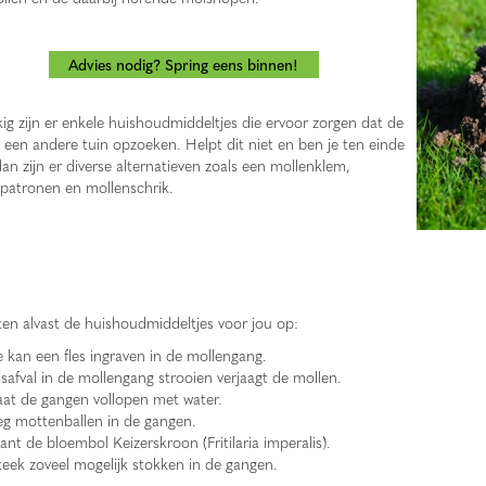
Advies nodig? Spring eens binnen!
ig zijn er enkele huishoudmiddeltjes die ervoor zorgen dat de
 een andere tuin opzoeken. Helpt dit niet en ben je ten einde
dan zijn er diverse alternatieven zoals een mollenklem,
patronen en mollenschrik.
sten alvast de huishoudmiddeltjes voor jou op:
e kan een fles ingraven in de mollengang.
isafval in de mollengang strooien verjaagt de mollen.
aat de gangen vollopen met water.
eg mottenballen in de gangen.
lant de bloembol Keizerskroon (Fritilaria imperalis).
teek zoveel mogelijk stokken in de gangen.