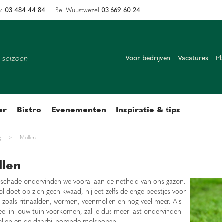
03 484 44 84
03 669 60 24
n:
Bel Wuustwezel
k seizoen
Voor bedrijven
Vacatures
Pl
er
Bistro
Evenementen
Inspiratie & tips
g
>
Mollen
llen
schade ondervinden we vooral aan de netheid van ons gazon.
l doet op zich geen kwaad, hij eet zelfs de enge beestjes voor
 zoals ritnaalden, wormen, veenmollen en nog veel meer. Als
eel in jouw tuin voorkomen, zal je dus meer last ondervinden
llen en de daarbij horende molshopen.