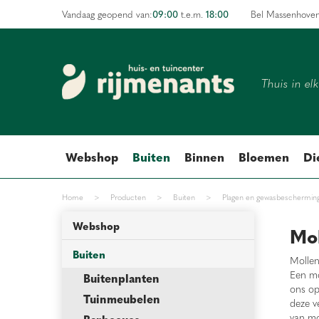
Ga
09:00
18:00
Vandaag geopend van:
t.e.m.
Bel Massenhove
naar
content
Thuis in el
Webshop
Buiten
Binnen
Bloemen
Di
Home
>
Producten
>
Buiten
>
Plagen en gewasbeschermin
Webshop
Mo
Buiten
Mollen
Een mo
Buitenplanten
ons op
Tuinmeubelen
deze v
van mo