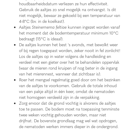
houdbaarheidsdatum verliezen ze hun effectiviteit.
Gebruik de aaltjes zo snel mogelijk na ontvangst. Is dit
niet mogelijk, bewaar ze gekoeld bij een temperatuur van
4-8°C (bv. in de koelkast).
Aaltjes
Steinernema feltiae
kunnen ingezet worden vanaf
het moment dat de bodemtemperatuur minimum 10°C
bedraagt (15°C is ideaal).
De aaltjes kunnen het best 's avonds, met bewolkt weer
of bij regen toegepast worden, zeker nooit in fel zonlicht!
Los de aaltjes op in water volgens de handleiding en
verdeel met een gieter over het te behandelen oppervlak
(waar de mieren rond kruipen of nog beter in de ingang
van het mierennest, wanneer dat zichtbaar is).
Roer het mengsel regelmatig goed door om het bezinken
van de aaltjes te voorkomen. Gebruik de totale inhoud
van een pakje altijd in één keer, omdat de nematoden
niet homogeen verdeeld zijn in de verpakking.
Zorg ervoor dat de grond vochtig is alvorens de aaltjes
toe te passen. De bodem moet na toepassing tenminste
twee weken vochtig gehouden worden, maar niet
drijfnat. De bovenste grondlaag mag wel wat opdrogen,
de nematoden werken immers dieper in de ondergrond.