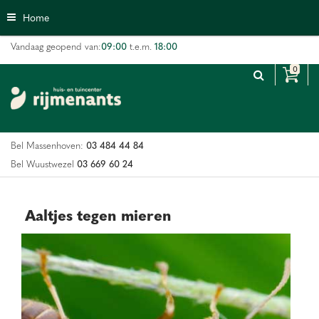
G
Home
a
n
09:00
18:00
Vandaag geopend van:
t.e.m.
a
a
r
c
o
n
03 484 44 84
Bel Massenhoven:
t
e
03 669 60 24
Bel Wuustwezel
n
t
Aaltjes tegen mieren