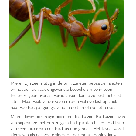
Mieren zijn zeer nuttig in de tuin. Ze eten bepaalde insecten
en houden de vaak ongewenste bezoekers mee in toom.
Indien ze geen overlast veroorzaken, kan je ze best met rust
laten. Maar vaak veroorzaken mieren wel overlast op zoek
naar voedsel, gangen gravend in de tuin of op het terras…
Mieren leven ook in symbiose met bladluizen. Bladluizen leven
van sap dat ze met hun zuigsnuit uit planten halen. In dit sap
zit meer suiker dan een bladluis nodig heeft. Het teveel wordt
afgegeven als een zoete vloeistof, bekend als honingdauw.