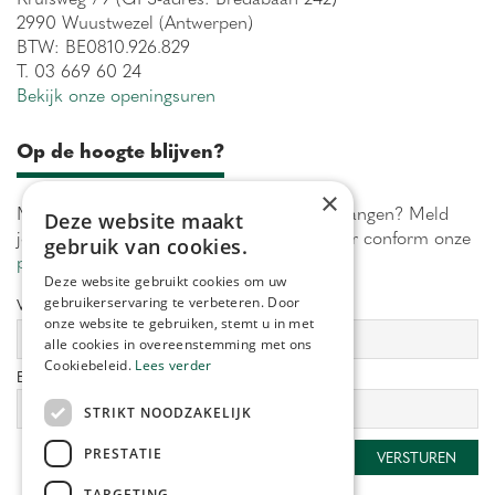
2990 Wuustwezel (Antwerpen)
BTW: BE0810.926.829
T. 03 669 60 24
Bekijk onze openingsuren
Op de hoogte blijven?
×
Maximaal 1 keer per week onze acties ontvangen? Meld
Deze website maakt
je aan! Wij verwerken jouw gegevens secuur conform onze
gebruik van cookies.
privacy policy.
Deze website gebruikt cookies om uw
gebruikerservaring te verbeteren. Door
Voornaam:
Achternaam:
onze website te gebruiken, stemt u in met
alle cookies in overeenstemming met ons
Cookiebeleid.
Lees verder
E-mailadres:
*
STRIKT NOODZAKELIJK
PRESTATIE
TARGETING