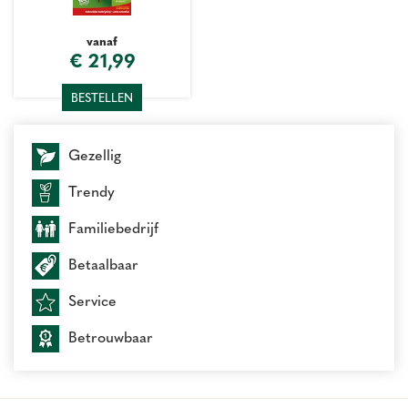
vanaf
€
21
,
99
BESTELLEN
Gezellig
Trendy
Familiebedrijf
Betaalbaar
Service
Betrouwbaar