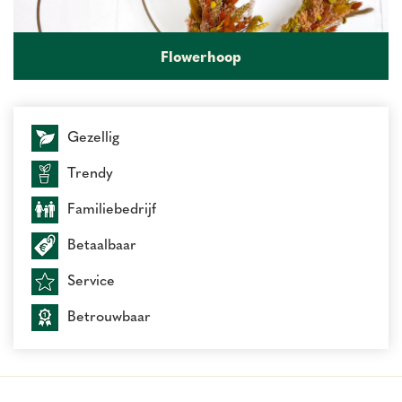
Flowerhoop
Gezellig
Trendy
Familiebedrijf
Betaalbaar
Service
Betrouwbaar