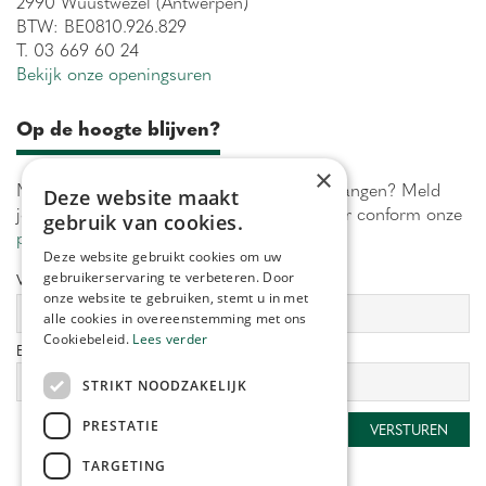
2990 Wuustwezel (Antwerpen)
BTW: BE0810.926.829
T. 03 669 60 24
Bekijk onze openingsuren
Op de hoogte blijven?
×
Maximaal 1 keer per week onze acties ontvangen? Meld
Deze website maakt
je aan! Wij verwerken jouw gegevens secuur conform onze
gebruik van cookies.
privacy policy.
Deze website gebruikt cookies om uw
gebruikerservaring te verbeteren. Door
Voornaam:
Achternaam:
onze website te gebruiken, stemt u in met
alle cookies in overeenstemming met ons
Cookiebeleid.
Lees verder
E-mailadres:
*
STRIKT NOODZAKELIJK
PRESTATIE
TARGETING