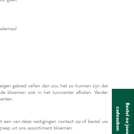
helemaal
igen gebied vallen dan zou het zo kunnen zijn dat
 de bloemen ook in het tuincenter afhalen. Verder
enten.
B
e
s
t
e
l
n
u
j
o
u
w
a
d
e
a
u
b
o
c
n
 een van deze vestigingen contact op of bestel uw
greep uit ons assortiment bloemen.