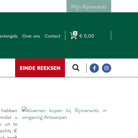
Mijn Rijmenants
€ 0,00
antengids
Over ons
Contact
EINDE REEKSEN
n hebben
omdat u
n uit te
lechts €
ok geeft