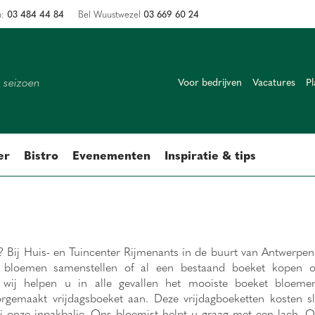
03 484 44 84
03 669 60 24
n:
Bel Wuustwezel
k seizoen
Voor bedrijven
Vacatures
Pl
er
Bistro
Evenementen
Inspiratie & tips
? Bij Huis- en Tuincenter Rijmenants in de buurt van Antwerpe
f bloemen samenstellen of al een bestaand boeket kopen 
, wij helpen u in alle gevallen het mooiste boeket bloeme
oorgemaakt vrijdagsboeket aan. Deze vrijdagboeketten kosten s
ij onze inpakbalie. Ons bloemist helpt u graag met een lach. O