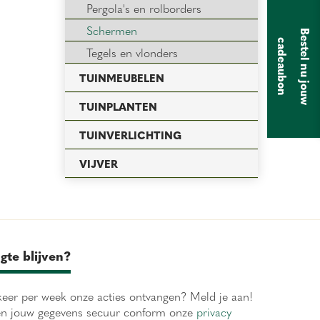
Pergola's en rolborders
Schermen
B
e
s
t
e
l
n
u
j
o
u
w
a
d
e
a
u
b
o
c
n
Tegels en vlonders
TUINMEUBELEN
TUINPLANTEN
TUINVERLICHTING
VIJVER
gte blijven?
eer per week onze acties ontvangen? Meld je aan!
en jouw gegevens secuur conform onze
privacy