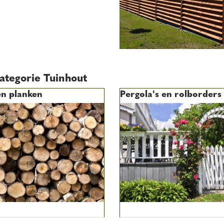
ategorie Tuinhout
en planken
Pergola's en rolborders