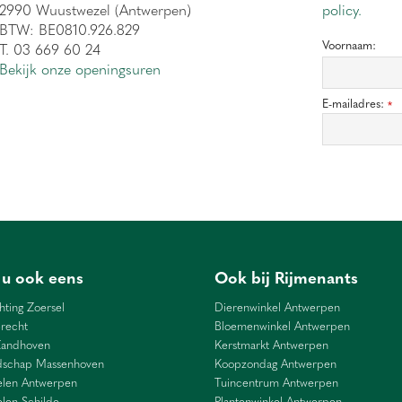
2990 Wuustwezel (Antwerpen)
policy.
BTW: BE0810.926.829
Voornaam:
T. 03 669 60 24
Bekijk onze openingsuren
E-mailadres:
*
 u ook eens
Ook bij Rijmenants
hting Zoersel
Dierenwinkel Antwerpen
recht
Bloemenwinkel Antwerpen
Zandhoven
Kerstmarkt Antwerpen
dschap Massenhoven
Koopzondag Antwerpen
len Antwerpen
Tuincentrum Antwerpen
len Schilde
Plantenwinkel Antwerpen