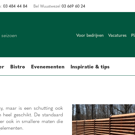
03 484 44 84
03 669 60 24
n:
Bel Wuustwezel
k seizoen
Voor bedrijven
Vacatures
Pl
er
Bistro
Evenementen
Inspiratie & tips
y, maar is een schutting ook
 heel geschikt. De standaard
 er ook in smallere maten die
gelementen.