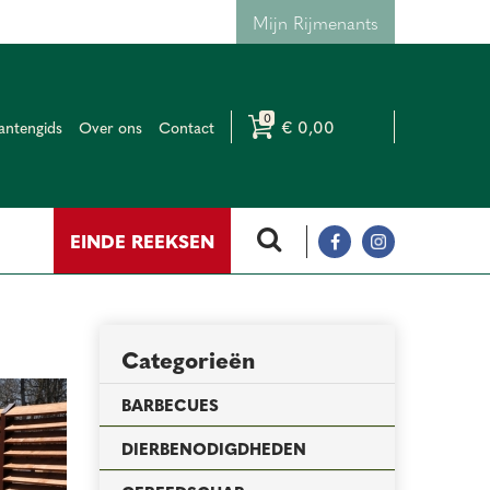
Mijn Rijmenants
€ 0,00
antengids
Over ons
Contact
EINDE REEKSEN
Categorieën
BARBECUES
DIERBENODIGDHEDEN