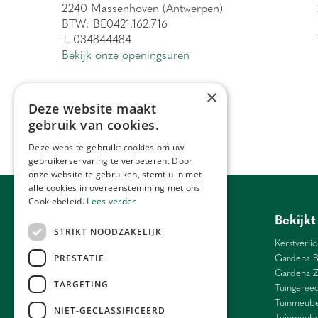
2240 Massenhoven (Antwerpen)
BTW: BE0421.162.716
T. 034844484
Bekijk onze openingsuren
×
Deze website maakt
gebruik van cookies.
Deze website gebruikt cookies om uw
gebruikerservaring te verbeteren. Door
onze website te gebruiken, stemt u in met
alle cookies in overeenstemming met ons
Cookiebeleid.
Lees verder
Tuincentrum Antwerpen
Bekijkt
STRIKT NOODZAKELIJK
Barbecue Lier
Kerstverlic
Bloemen Antwerpen
Gardena B
PRESTATIE
Bloemen Ranst
Gardena 
TARGETING
Bloemen Schilde
Tuingeree
Weber Antwerpen
Tuinmeube
NIET-GECLASSIFICEERD
Cadeau Grobbendonk
Tuinmeube