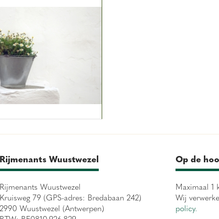
Rijmenants Wuustwezel
Op de hoo
Rijmenants Wuustwezel
Maximaal 1 k
Kruisweg 79 (GPS-adres: Bredabaan 242)
Wij verwerk
2990 Wuustwezel (Antwerpen)
policy.
BTW: BE0810.926.829