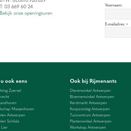
Voornaam:
T. 03 669 60 24
Bekijk onze openingsuren
E-mailadres:
*
 u ook eens
Ook bij Rijmenants
hting Zoersel
Dierenwinkel Antwerpen
recht
Bloemenwinkel Antwerpen
Zandhoven
Kerstmarkt Antwerpen
dschap Massenhoven
Koopzondag Antwerpen
len Antwerpen
Tuincentrum Antwerpen
len Schilde
Plantenwinkel Antwerpen
 Lier
Workshop Antwerpen