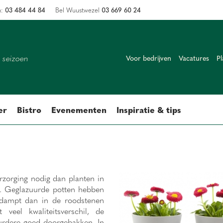
03 484 44 84
03 669 60 24
n:
Bel Wuustwezel
k seizoen
Voor bedrijven
Vacatures
Pl
er
Bistro
Evenementen
Inspiratie & tips
rzorging nodig dan planten in
t. Geglazuurde potten hebben
rdampt dan in de roodstenen
 veel kwaliteitsverschil, de
urdere goed doorgebakken. In