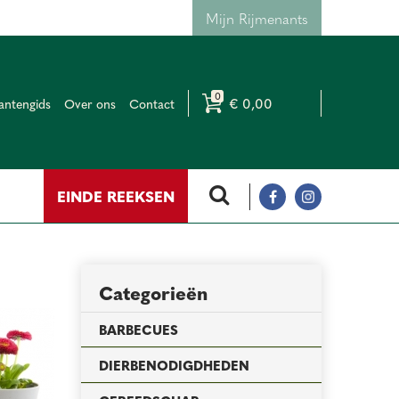
Mijn Rijmenants
€ 0,00
antengids
Over ons
Contact
EINDE REEKSEN
Categorieën
BARBECUES
DIERBENODIGDHEDEN