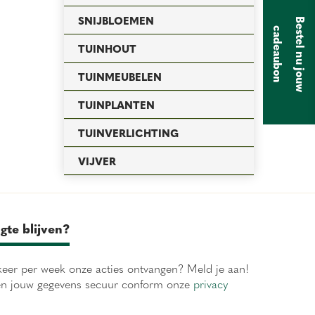
SNIJBLOEMEN
B
e
s
t
e
l
n
u
j
o
u
w
a
d
e
a
u
b
o
c
n
TUINHOUT
TUINMEUBELEN
TUINPLANTEN
TUINVERLICHTING
VIJVER
gte blijven?
eer per week onze acties ontvangen? Meld je aan!
en jouw gegevens secuur conform onze
privacy