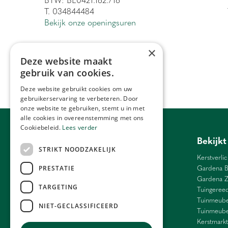
T. 034844484
Bekijk onze openingsuren
×
Deze website maakt
gebruik van cookies.
Deze website gebruikt cookies om uw
gebruikerservaring te verbeteren. Door
onze website te gebruiken, stemt u in met
alle cookies in overeenstemming met ons
Cookiebeleid.
Lees verder
Tuincentrum Antwerpen
Bekijkt
STRIKT NOODZAKELIJK
Barbecue Lier
Kerstverlic
Bloemen Antwerpen
Gardena B
PRESTATIE
Bloemen Ranst
Gardena 
TARGETING
Bloemen Schilde
Tuingeree
Weber Antwerpen
Tuinmeube
NIET-GECLASSIFICEERD
Cadeau Grobbendonk
Tuinmeube
Interieur Antwerpen
Kerstmarkt