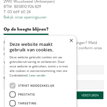
2990 Wuustwezel (Antwerpen)
BTW: BE0810.926.829
T. 03 669 60 24
Bekijk onze openingsuren
Op de hoogte blijven?
×
Maximaal 1 keer per week onze acties ontvangen? Meld
Deze website maakt
je aan! Wij verwerken jouw gegevens secuur conform onze
gebruik van cookies.
privacy policy.
Deze website gebruikt cookies om uw
gebruikerservaring te verbeteren. Door
Voornaam:
Achternaam:
onze website te gebruiken, stemt u in met
alle cookies in overeenstemming met ons
Cookiebeleid.
Lees verder
E-mailadres:
*
STRIKT NOODZAKELIJK
PRESTATIE
TARGETING