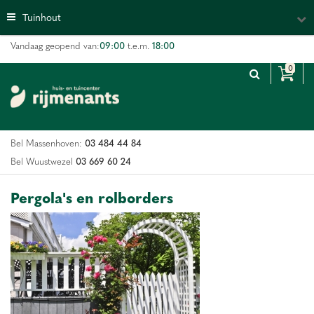
G
Tuinhout
a
n
09:00
18:00
Vandaag geopend van:
t.e.m.
a
a
r
c
o
n
03 484 44 84
Bel Massenhoven:
t
e
03 669 60 24
Bel Wuustwezel
n
t
Pergola's en rolborders