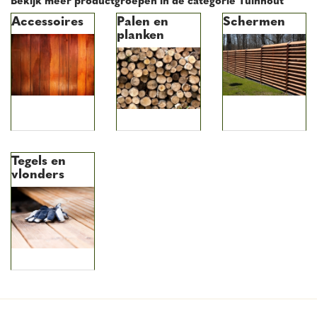
Accessoires
Palen en
Schermen
planken
Tegels en
vlonders