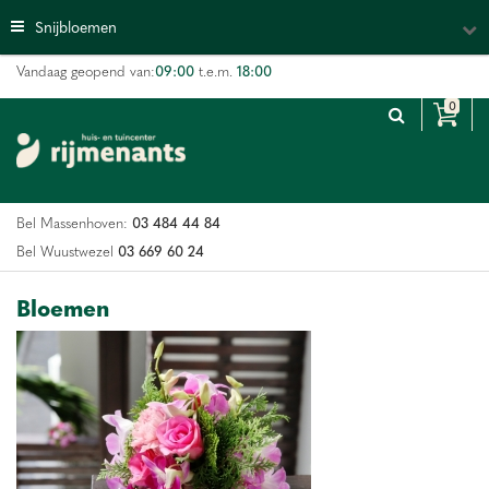
G
Snijbloemen
a
n
09:00
18:00
Vandaag geopend van:
t.e.m.
a
a
r
c
o
n
03 484 44 84
Bel Massenhoven:
t
e
03 669 60 24
Bel Wuustwezel
n
t
Bloemen