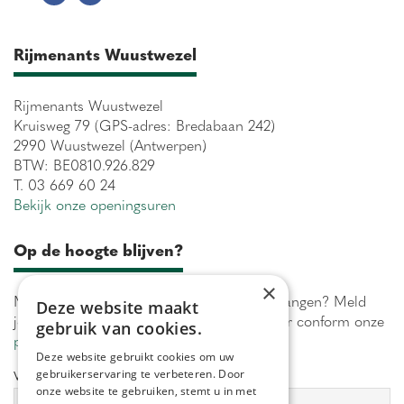
Rijmenants Wuustwezel
Rijmenants Wuustwezel
Kruisweg 79 (GPS-adres: Bredabaan 242)
2990 Wuustwezel (Antwerpen)
BTW: BE0810.926.829
T. 03 669 60 24
Bekijk onze openingsuren
Op de hoogte blijven?
×
Maximaal 1 keer per week onze acties ontvangen? Meld
Deze website maakt
je aan! Wij verwerken jouw gegevens secuur conform onze
gebruik van cookies.
privacy policy.
Deze website gebruikt cookies om uw
gebruikerservaring te verbeteren. Door
Voornaam:
Achternaam:
onze website te gebruiken, stemt u in met