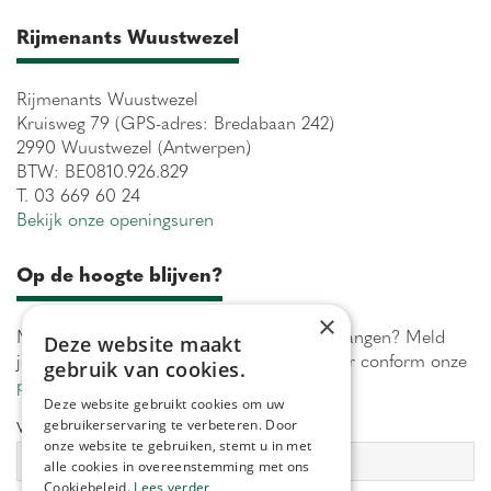
Rijmenants Wuustwezel
Rijmenants Wuustwezel
Kruisweg 79 (GPS-adres: Bredabaan 242)
2990 Wuustwezel (Antwerpen)
BTW: BE0810.926.829
T. 03 669 60 24
Bekijk onze openingsuren
Op de hoogte blijven?
×
Maximaal 1 keer per week onze acties ontvangen? Meld
Deze website maakt
je aan! Wij verwerken jouw gegevens secuur conform onze
gebruik van cookies.
privacy policy.
Deze website gebruikt cookies om uw
gebruikerservaring te verbeteren. Door
Voornaam:
Achternaam:
onze website te gebruiken, stemt u in met
alle cookies in overeenstemming met ons
Cookiebeleid.
Lees verder