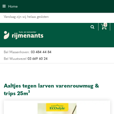
G
Home
a
n
Vandaag zijn wij helaas gesloten
a
a
r
c
o
n
03 484 44 84
Bel Massenhoven:
t
e
03 669 60 24
Bel Wuustwezel
n
t
Aaltjes tegen larven varenrouwmug &
trips 25m²