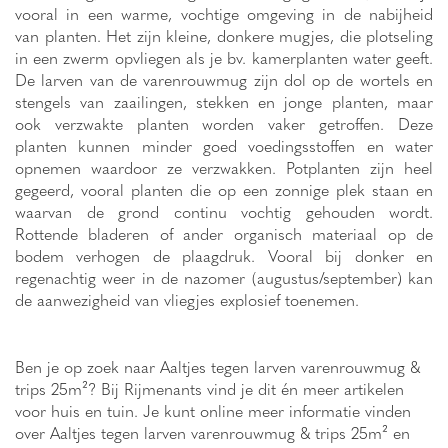
vooral in een warme, vochtige omgeving in de nabijheid
van planten. Het zijn kleine, donkere mugjes, die plotseling
in een zwerm opvliegen als je bv. kamerplanten water geeft.
De larven van de varenrouwmug zijn dol op de wortels en
stengels van zaailingen, stekken en jonge planten, maar
ook verzwakte planten worden vaker getroffen. Deze
planten kunnen minder goed voedingsstoffen en water
opnemen waardoor ze verzwakken. Potplanten zijn heel
gegeerd, vooral planten die op een zonnige plek staan en
waarvan de grond continu vochtig gehouden wordt.
Rottende bladeren of ander organisch materiaal op de
bodem verhogen de plaagdruk. Vooral bij donker en
regenachtig weer in de nazomer (augustus/september) kan
de aanwezigheid van vliegjes explosief toenemen.
Ben je op zoek naar Aaltjes tegen larven varenrouwmug &
trips 25m²? Bij Rijmenants vind je dit én meer artikelen
voor huis en tuin. Je kunt online meer informatie vinden
over Aaltjes tegen larven varenrouwmug & trips 25m² en