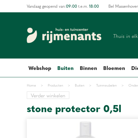
Ga
09:00
18:00
Vandaag geopend van:
t.e.m.
Bel Massenhove
naar
content
Thuis in el
Webshop
Buiten
Binnen
Bloemen
Di
Home
>
Producten
>
Buiten
>
Tuinmeubelen
>
Onder
Verder winkelen
stone protector 0,5l