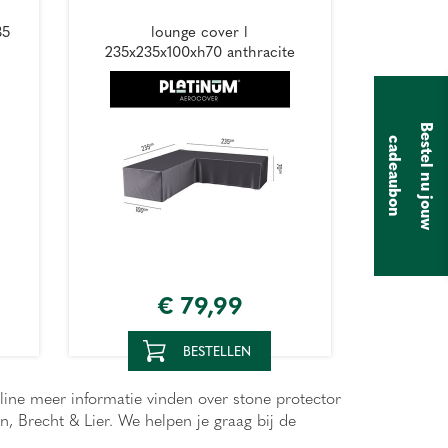
85
lounge cover l
235x235x100xh70 anthracite
B
e
s
t
e
l
n
u
j
o
u
w
a
d
e
a
u
b
o
c
n
€
79
,
99
BESTELLEN
nline meer informatie vinden over stone protector
 Brecht & Lier. We helpen je graag bij de