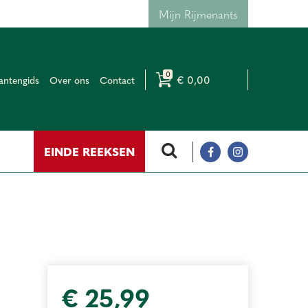
Mijn Rijmenants
€ 0,00
antengids
Over ons
Contact
EINDE REEKSEN
€
25
,
99