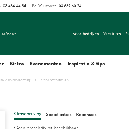
03 484 44 84
03 669 60 24
n:
Bel Wuustwezel
k seizoen
Voor bedrijven
Vacatures
Pl
er
Bistro
Evenementen
Inspiratie & tips
houd en bescherming
>
stone protector 0,5l
Omschrijving
Specificaties
Recensies
Geen omschrijving beschikbaar