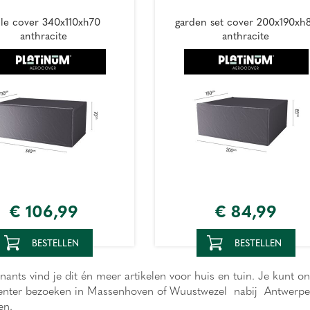
ble cover 340x110xh70
garden set cover 200x190xh
anthracite
anthracite
€
106
,
99
€
84
,
99
BESTELLEN
BESTELLEN
nants vind je dit én meer artikelen voor huis en tuin. Je kunt o
incenter bezoeken in Massenhoven of Wuustwezel nabij Antwerpen,
len.