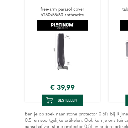
free-arm parasol cover
ta
h250x55/60 anthracite
€
39
,
99
BESTELLEN
Ben je op zoek naar stone protector 0,5l? Bij Rijme
0,5l en soortgelijke artikelen. Ook kun je ons tu
aanschaf van stone protector 0,5l en andere artike