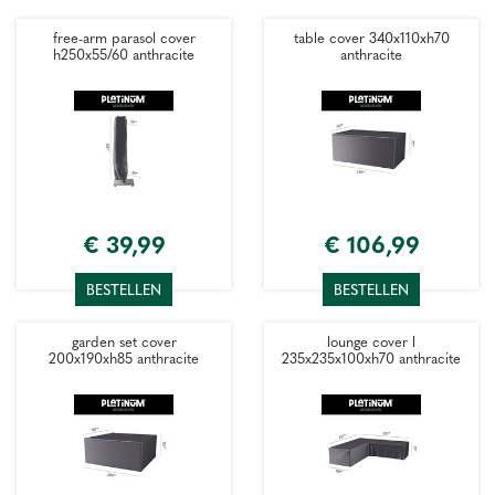
free-arm parasol cover
table cover 340x110xh70
h250x55/60 anthracite
anthracite
€
39
,
99
€
106
,
99
BESTELLEN
BESTELLEN
garden set cover
lounge cover l
200x190xh85 anthracite
235x235x100xh70 anthracite