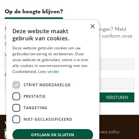
Op de hoogte blijven?
×
Maximaal 1 keer per week onze acties ontvangen? Meld
Deze website maakt
je aan! Wij verwerken jouw gegevens secuur conform onze
gebruik van cookies.
privacy policy.
Deze website gebruikt cookies om uw
gebruikerservaring te verbeteren. Door
Voornaam:
Achternaam:
onze website te gebruiken, stemt u in met
alle cookies in overeenstemming met ons
Cookiebeleid.
Lees verder
E-mailadres:
*
STRIKT NOODZAKELIJK
PRESTATIE
TARGETING
NIET-GECLASSIFICEERD
Veilig betalen
Algemene voorwaarden
Privacy policy
OPSLAAN EN SLUITEN