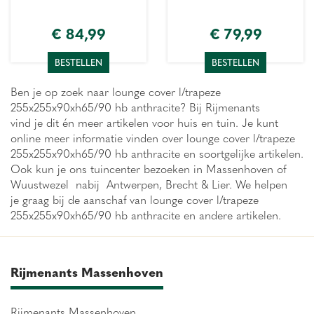
€
84
,
99
€
79
,
99
BESTELLEN
BESTELLEN
Ben je op zoek naar lounge cover l/trapeze
255x255x90xh65/90 hb anthracite? Bij Rijmenants
vind je dit én meer artikelen voor huis en tuin. Je kunt
online meer informatie vinden over lounge cover l/trapeze
255x255x90xh65/90 hb anthracite en soortgelijke artikelen.
Ook kun je ons tuincenter bezoeken in Massenhoven of
Wuustwezel nabij Antwerpen, Brecht & Lier. We helpen
je graag bij de aanschaf van lounge cover l/trapeze
255x255x90xh65/90 hb anthracite en andere artikelen.
Rijmenants Massenhoven
Rijmenants Massenhoven