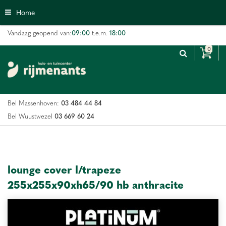
G
Home
a
n
09:00
18:00
Vandaag geopend van:
t.e.m.
a
a
r
c
o
n
03 484 44 84
Bel Massenhoven:
t
e
03 669 60 24
Bel Wuustwezel
n
t
lounge cover l/trapeze
255x255x90xh65/90 hb anthracite