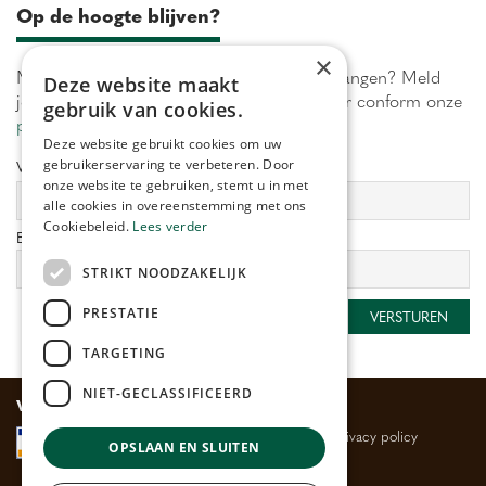
Op de hoogte blijven?
×
Maximaal 1 keer per week onze acties ontvangen? Meld
Deze website maakt
je aan! Wij verwerken jouw gegevens secuur conform onze
gebruik van cookies.
privacy policy.
Deze website gebruikt cookies om uw
gebruikerservaring te verbeteren. Door
Voornaam:
Achternaam:
onze website te gebruiken, stemt u in met
alle cookies in overeenstemming met ons
Cookiebeleid.
Lees verder
E-mailadres:
*
STRIKT NOODZAKELIJK
PRESTATIE
TARGETING
NIET-GECLASSIFICEERD
Veilig betalen
Algemene voorwaarden
Privacy policy
OPSLAAN EN SLUITEN