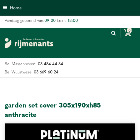
G
Home
a
n
09:00
18:00
Vandaag geopend van:
t.e.m.
a
a
r
c
o
n
03 484 44 84
Bel Massenhoven:
t
e
03 669 60 24
Bel Wuustwezel
n
t
garden set cover 305x190xh85
anthracite