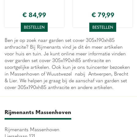
€
84
,
99
€
79
,
99
BESTELLEN
BESTELLEN
Ben je op zoek naar garden set cover 305x190xh85
anthracite? Bij Rijmenants vind je dit én meer artikelen
voor huis en tuin. Je kunt online meer informatie vinden
over garden set cover 305x190xh85 anthracite en
soortgelijke artikelen. Ook kun je ons tuincenter bezoeken
in Massenhoven of Wuustwezel nabij Antwerpen, Brecht
& Lier. We helpen je graag bij de aanschaf van garden set
cover 305x190xh85 anthracite en andere artikelen.
Rijmenants Massenhoven
Rijmenants Massenhoven
Liersebaan 121