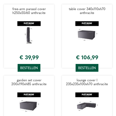
free-arm parasol cover
table cover 340x110xh70
h250x55/60 anthracite
anthracite
€
39
,
99
€
106
,
99
BESTELLEN
BESTELLEN
garden set cover
lounge cover l
200x190xh85 anthracite
235x235x100xh70 anthracite