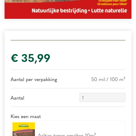
€
35
,
99
Aantal per verpakking
50 mil./ 100 m²
Aantal
Kies een maat
Aaltjes tegen emelten 10m²