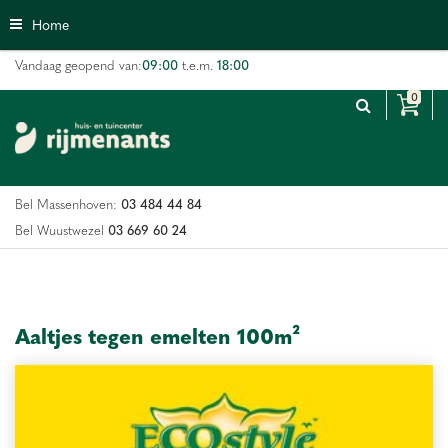
G
Home
a
n
09:00
18:00
Vandaag geopend van:
t.e.m.
a
a
r
c
o
n
03 484 44 84
Bel Massenhoven:
t
e
03 669 60 24
Bel Wuustwezel
n
t
Aaltjes tegen emelten 100m²