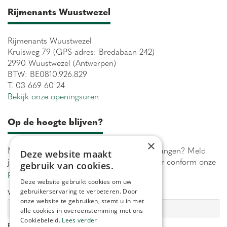
Rijmenants Wuustwezel
Rijmenants Wuustwezel
Kruisweg 79 (GPS-adres: Bredabaan 242)
2990 Wuustwezel (Antwerpen)
BTW: BE0810.926.829
T. 03 669 60 24
Bekijk onze openingsuren
Op de hoogte blijven?
×
Maximaal 1 keer per week onze acties ontvangen? Meld
Deze website maakt
je aan! Wij verwerken jouw gegevens secuur conform onze
gebruik van cookies.
privacy policy.
Deze website gebruikt cookies om uw
gebruikerservaring te verbeteren. Door
Voornaam:
Achternaam:
onze website te gebruiken, stemt u in met
alle cookies in overeenstemming met ons
Cookiebeleid.
Lees verder
E-mailadres: