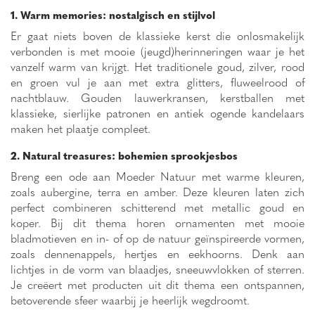
1. Warm memories: nostalgisch en stijlvol
Er gaat niets boven de klassieke kerst die onlosmakelijk
verbonden is met mooie (jeugd)herinneringen waar je het
vanzelf warm van krijgt. Het traditionele goud, zilver, rood
en groen vul je aan met extra glitters, fluweelrood of
nachtblauw. Gouden lauwerkransen, kerstballen met
klassieke, sierlijke patronen en antiek ogende kandelaars
maken het plaatje compleet.
2. Natural treasures: bohemien sprookjesbos
Breng een ode aan Moeder Natuur met warme kleuren,
zoals aubergine, terra en amber. Deze kleuren laten zich
perfect combineren schitterend met metallic goud en
koper. Bij dit thema horen ornamenten met mooie
bladmotieven en in- of op de natuur geïnspireerde vormen,
zoals dennenappels, hertjes en eekhoorns. Denk aan
lichtjes in de vorm van blaadjes, sneeuwvlokken of sterren.
Je creëert met producten uit dit thema een ontspannen,
betoverende sfeer waarbij je heerlijk wegdroomt.