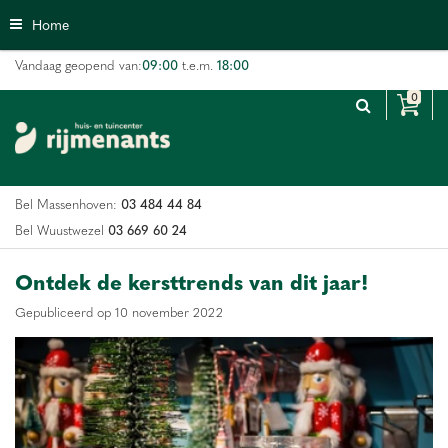
G
Home
a
n
09:00
18:00
Vandaag geopend van:
t.e.m.
a
a
r
c
o
n
03 484 44 84
Bel Massenhoven:
t
e
03 669 60 24
Bel Wuustwezel
n
t
Ontdek de kersttrends van dit jaar!
Gepubliceerd op
10 november 2022