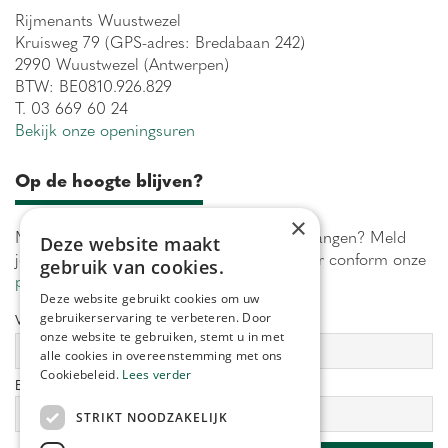
Rijmenants Wuustwezel
Kruisweg 79 (GPS-adres: Bredabaan 242)
2990 Wuustwezel (Antwerpen)
BTW: BE0810.926.829
T. 03 669 60 24
Bekijk onze openingsuren
Op de hoogte blijven?
×
Maximaal 1 keer per week onze acties ontvangen? Meld
Deze website maakt
je aan! Wij verwerken jouw gegevens secuur conform onze
gebruik van cookies.
privacy policy.
Deze website gebruikt cookies om uw
gebruikerservaring te verbeteren. Door
Voornaam:
Achternaam:
onze website te gebruiken, stemt u in met
alle cookies in overeenstemming met ons
Cookiebeleid.
Lees verder
E-mailadres:
*
STRIKT NOODZAKELIJK