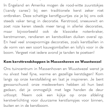
In Engeland en Amerika mogen de rood-witte zuurstokjes
('candy canes') bij een traditionele kerst zeker niet
ontbreken. Deze schattige kerstfiguurtjes zie je bij ons ook
steeds vaker terug in decoratie. Kerstrood, sneeuwwit en
zoet roze keren steeds meer terug in allerlei decoraties,
maar bijvoorbeeld ook de klassieke notenkraker,
kerstmannen, rendieren en kerstsokken duiken overal op.
En heel veel snoepvormige decoraties, zoals kerstballen in
de vorm van een soort kauwgomballen en lolly's voor in de
boom. Vergeet niet iedere avond je tanden te poetsen!
Kom kersttrendshoppen in Massenhoven en Wuustwezel
Ons tuincentrum in Massenhoven en Wuustwezel wenst je
nu alvast heel fijne, warme en gezellige kerstdagen! Kom
langs op onze kerstafdeling en laat je inspireren. Je bent
gewaarschuwd: onze medewerkers hebben zó hun best
gedaan, dat je onmogelijk met lege handen de deur
uitloopt. Neem ook een kijkje op onze afdeling
kerstverlichting voor duurzame kerstlampjes voor binnen,
buiten en in de kerstboom.