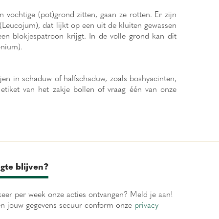
 vochtige (pot)grond zitten, gaan ze rotten. Er zijn
(Leucojum), dat lijkt op een uit de kluiten gewassen
een blokjespatroon krijgt. In de volle grond kan dit
onium).
ijen in schaduw of halfschaduw, zoals boshyacinten,
tiket van het zakje bollen of vraag één van onze
!
gte blijven?
eer per week onze acties ontvangen? Meld je aan!
en jouw gegevens secuur conform onze
privacy