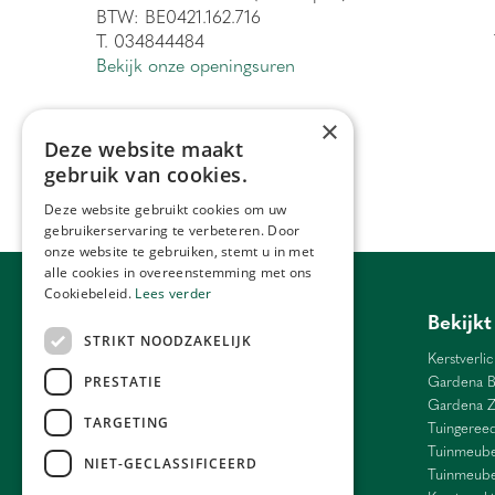
BTW: BE0421.162.716
T. 034844484
Bekijk onze openingsuren
×
Deze website maakt
gebruik van cookies.
Deze website gebruikt cookies om uw
gebruikerservaring te verbeteren. Door
onze website te gebruiken, stemt u in met
alle cookies in overeenstemming met ons
Cookiebeleid.
Lees verder
Tuincentrum Antwerpen
Bekijkt
STRIKT NOODZAKELIJK
Barbecue Lier
Kerstverlic
Bloemen Antwerpen
Gardena B
PRESTATIE
Bloemen Ranst
Gardena 
TARGETING
Bloemen Schilde
Tuingeree
Weber Antwerpen
Tuinmeube
NIET-GECLASSIFICEERD
Cadeau Grobbendonk
Tuinmeube