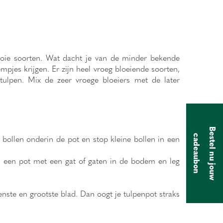
mooie soorten. Wat dacht je van de minder bekende
empjes krijgen. Er zijn heel vroeg bloeiende soorten,
 tulpen. Mix de zeer vroege bloeiers met de later
B
e
s
t
e
l
n
u
j
o
u
w
a
d
e
a
u
b
o
bollen onderin de pot en stop kleine bollen in een
c
n
 een pot met een gat of gaten in de bodem en leg
enste en grootste blad. Dan oogt je tulpenpot straks