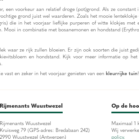
, een voorkeur aan relatief droge (pot)grond. Als ze constant in
ochtige grond juist wel waarderen. Zoals het mooie lenteklokje 
ris) die in het voorjaar lieflijke purperen of witte klokjes met 
deren. Mooi in combinatie met bosanemonen en hondstand (Erythr
waar ze rijk zullen bloeien. Er zijn ook soorten die juist ged
ievitsbloem en hondstand. Kijk voor meer informatie op het e
s.
je vast en zeker in het voorjaar genieten van een
kleurrijke tuin
Rijmenants Wuustwezel
Op de hoo
Rijmenants Wuustwezel
Maximaal 1 k
Kruisweg 79 (GPS-adres: Bredabaan 242)
Wij verwerk
2990 Wuustwezel (Antwerpen)
policy.