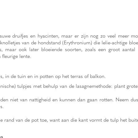
blauwe druifjes en hyacinten, maar er zijn nog zo veel meer 
e knolletjes van de hondstand (Erythronium) die lelie-achtige blo
s, maar ook later bloeiende soorten, zoals een groot aantal
fleurige lente.
, in de tuin en in potten op het terras of balkon.
nische) tulpjes met behulp van de lasagnemethode: plant grote 
uden niet van nattigheid en kunnen dan gaan rotten. Neem dus
s.
e rand van de pot toe, want aan die kant vormt de tulp het buit
en