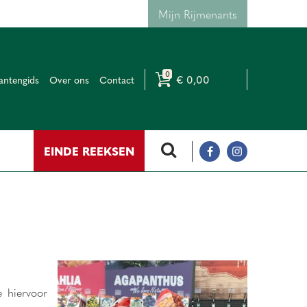
Mijn Rijmenants
€ 0,00
antengids
Over ons
Contact
EINDE REEKSEN
e hiervoor