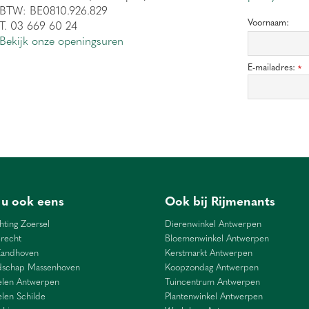
BTW: BE0810.926.829
Voornaam:
T. 03 669 60 24
Bekijk onze openingsuren
E-mailadres:
*
 u ook eens
Ook bij Rijmenants
hting Zoersel
Dierenwinkel Antwerpen
recht
Bloemenwinkel Antwerpen
Zandhoven
Kerstmarkt Antwerpen
dschap Massenhoven
Koopzondag Antwerpen
len Antwerpen
Tuincentrum Antwerpen
len Schilde
Plantenwinkel Antwerpen