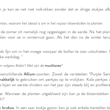
 je kan ze net niet indrukken zonder dat er droge stukjes af
ten, waarom het ideaal is om in het najaar bloembollen te planten.
 de zomer zit namelijk nog opgeslagen in de aarde. Na het plan
len voor ze in winterrust gaan. Als het dan na de winter te
 fijn om in het vroege voorjaar de bollen te zien uitschieten. 
kke werkdag. "
en volgens Robin? Wat zijn de
musthaves
?
 verschillende
Allium
-soorten. Zowel de variëteiten "Purple Sen
akkelijk
te gebruiken om perkjes op te vrolijken. Kale perkjes 
 bijen en eerste vlinders van het jaar zijn steeds blij en profiter
oei. Wanneer de planten uitgebloeid zijn kan je de bloemtakken
ch?
de
krokus
. In een saai stukje gazon kan je ook enkele tientallen 