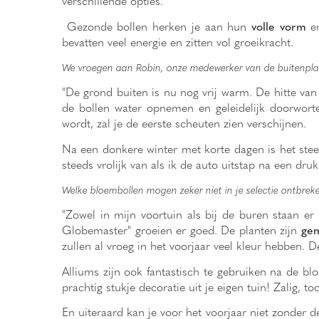
verschillende opties.
Gezonde bollen herken je aan hun
volle vorm
en
bevatten veel energie en zitten vol groeikracht.
We vroegen aan Robin, onze medewerker van de buitenplan
"De grond buiten is nu nog vrij warm. De hitte van
de bollen water opnemen en geleidelijk doorworte
wordt, zal je de eerste scheuten zien verschijnen.
Na een donkere winter met korte dagen is het steeds
steeds vrolijk van als ik de auto uitstap na een dru
Welke bloembollen mogen zeker niet in je selectie ontbrek
"Zowel in mijn voortuin als bij de buren staan er
Globemaster" groeien er goed. De planten zijn
gem
zullen al vroeg in het voorjaar veel kleur hebben. De
Alliums zijn ook fantastisch te gebruiken na de bl
prachtig stukje decoratie uit je eigen tuin! Zalig, to
En uiteraard kan je voor het voorjaar niet zonder 