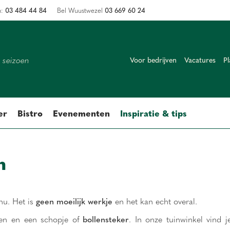
03 484 44 84
03 669 60 24
n:
Bel Wuustwezel
k seizoen
Voor bedrijven
Vacatures
Pl
er
Bistro
Evenementen
Inspiratie & tips
n
 nu. Het is
geen moeilijk werkje
en het kan echt overal.
en en een schopje of
bollensteker
. In onze tuinwinkel vind j