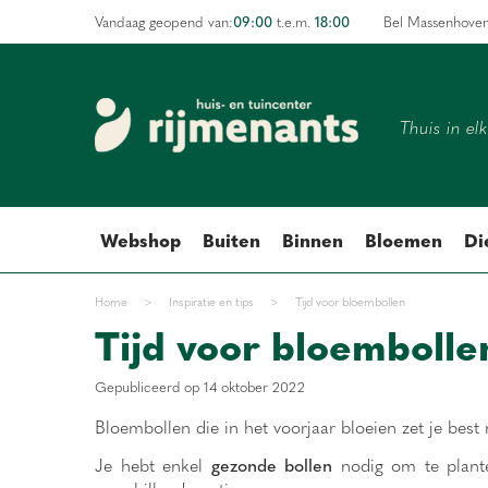
Ga
09:00
18:00
Vandaag geopend van:
t.e.m.
Bel Massenhove
naar
content
Thuis in el
Webshop
Buiten
Binnen
Bloemen
Di
Home
>
Inspiratie en tips
>
Tijd voor bloembollen
Tijd voor bloembolle
Gepubliceerd op
14 oktober 2022
Bloembollen die in het voorjaar bloeien zet je best
Je hebt enkel
gezonde bollen
nodig om te plant