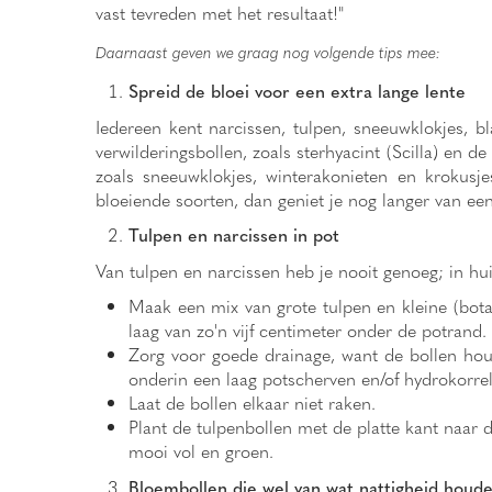
vast tevreden met het resultaat!"
Daarnaast geven we graag nog volgende tips mee:
Spreid de bloei voor een extra lange lente
Iedereen kent narcissen, tulpen, sneeuwklokjes, 
verwilderingsbollen, zoals sterhyacint (Scilla) en d
zoals sneeuwklokjes, winterakonieten en krokusje
bloeiende soorten, dan geniet je nog langer van een 
Tulpen en narcissen in pot
Van tulpen en narcissen heb je nooit genoeg; in huis
Maak een mix van grote tulpen en kleine (bota
laag van zo'n vijf centimeter onder de potrand.
Zorg voor goede drainage, want de bollen ho
onderin een laag potscherven en/of hydrokorrel
Laat de bollen elkaar niet raken.
Plant de tulpenbollen met de platte kant naar d
mooi vol en groen.
Bloembollen die wel van wat nattigheid houd