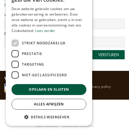
privacy policy.
Deze website gebruikt cookies om uw
gebruikerservaring te verbeteren. Door
Voornaam:
Achternaam:
onze website te gebruiken, stemt u in met
alle cookies in overeenstemming met ons
Cookiebeleid.
Lees verder
E-mailadres:
*
STRIKT NOODZAKELIJK
PRESTATIE
TARGETING
NIET-GECLASSIFICEERD
Veilig betalen
Algemene voorwaarden
Privacy policy
OPSLAAN EN SLUITEN
ALLES AFWIJZEN
© Huis- en Tuincentrum
Rijmenants
Bloemenwinkel
DETAILS WEERGEVEN
Buitenplanten
Tuincentrum
Kamerplanten
Barbecues
|
Green Solutions
Tuincentrum Overzicht