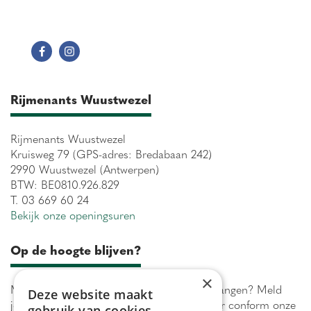
Rijmenants Wuustwezel
Rijmenants Wuustwezel
Kruisweg 79 (GPS-adres: Bredabaan 242)
2990 Wuustwezel (Antwerpen)
BTW: BE0810.926.829
T. 03 669 60 24
Bekijk onze openingsuren
Op de hoogte blijven?
×
Maximaal 1 keer per week onze acties ontvangen? Meld
Deze website maakt
je aan! Wij verwerken jouw gegevens secuur conform onze
gebruik van cookies.