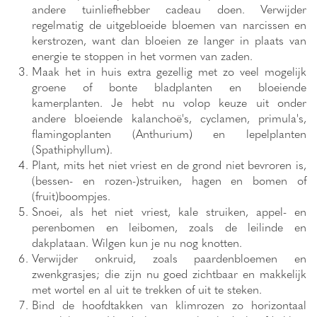
andere tuinliefhebber cadeau doen. Verwijder
regelmatig de uitgebloeide bloemen van narcissen en
kerstrozen, want dan bloeien ze langer in plaats van
energie te stoppen in het vormen van zaden.
Maak het in huis extra gezellig met zo veel mogelijk
groene of bonte bladplanten en bloeiende
kamerplanten. Je hebt nu volop keuze uit onder
andere bloeiende kalanchoë's, cyclamen, primula's,
flamingoplanten (Anthurium) en lepelplanten
(Spathiphyllum).
Plant, mits het niet vriest en de grond niet bevroren is,
(bessen- en rozen-)struiken, hagen en bomen of
(fruit)boompjes.
Snoei, als het niet vriest, kale struiken, appel- en
perenbomen en leibomen, zoals de leilinde en
dakplataan. Wilgen kun je nu nog knotten.
Verwijder onkruid, zoals paardenbloemen en
zwenkgrasjes; die zijn nu goed zichtbaar en makkelijk
met wortel en al uit te trekken of uit te steken.
Bind de hoofdtakken van klimrozen zo horizontaal