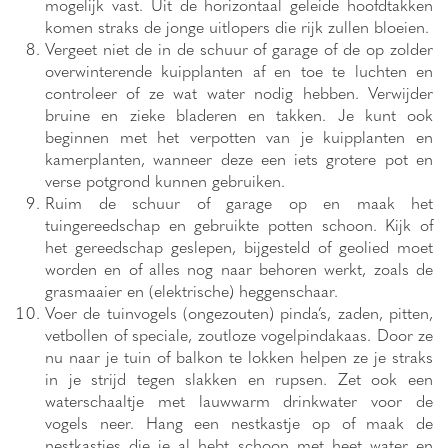
mogelijk vast. Uit de horizontaal geleide hoofdtakken
komen straks de jonge uitlopers die rijk zullen bloeien.
Vergeet niet de in de schuur of garage of de op zolder
overwinterende kuipplanten af en toe te luchten en
controleer of ze wat water nodig hebben. Verwijder
bruine en zieke bladeren en takken. Je kunt ook
beginnen met het verpotten van je kuipplanten en
kamerplanten, wanneer deze een iets grotere pot en
verse potgrond kunnen gebruiken.
Ruim de schuur of garage op en maak het
tuingereedschap en gebruikte potten schoon. Kijk of
het gereedschap geslepen, bijgesteld of geolied moet
worden en of alles nog naar behoren werkt, zoals de
grasmaaier en (elektrische) heggenschaar.
Voer de tuinvogels (ongezouten) pinda’s, zaden, pitten,
vetbollen of speciale, zoutloze vogelpindakaas. Door ze
nu naar je tuin of balkon te lokken helpen ze je straks
in je strijd tegen slakken en rupsen. Zet ook een
waterschaaltje met lauwwarm drinkwater voor de
vogels neer. Hang een nestkastje op of maak de
nestkastjes die je al hebt schoon met heet water en