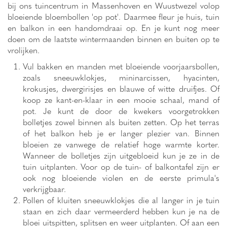
bij ons tuincentrum in Massenhoven en Wuustwezel volop
bloeiende bloembollen 'op pot'. Daarmee fleur je huis, tuin
en balkon in een handomdraai op. En je kunt nog meer
doen om de laatste wintermaanden binnen en buiten op te
vrolijken.
Vul bakken en manden met bloeiende voorjaarsbollen,
zoals sneeuwklokjes, mininarcissen, hyacinten,
krokusjes, dwergirisjes en blauwe of witte druifjes. Of
koop ze kant-en-klaar in een mooie schaal, mand of
pot. Je kunt de door de kwekers voorgetrokken
bolletjes zowel binnen als buiten zetten. Op het terras
of het balkon heb je er langer plezier van. Binnen
bloeien ze vanwege de relatief hoge warmte korter.
Wanneer de bolletjes zijn uitgebloeid kun je ze in de
tuin uitplanten. Voor op de tuin- of balkontafel zijn er
ook nog bloeiende violen en de eerste primula's
verkrijgbaar.
Pollen of kluiten sneeuwklokjes die al langer in je tuin
staan en zich daar vermeerderd hebben kun je na de
bloei uitspitten, splitsen en weer uitplanten. Of aan een