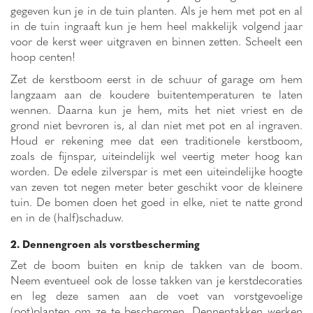
gegeven kun je in de tuin planten. Als je hem met pot en al
in de tuin ingraaft kun je hem heel makkelijk volgend jaar
voor de kerst weer uitgraven en binnen zetten. Scheelt een
hoop centen!
Zet de kerstboom eerst in de schuur of garage om hem
langzaam aan de koudere buitentemperaturen te laten
wennen. Daarna kun je hem, mits het niet vriest en de
grond niet bevroren is, al dan niet met pot en al ingraven.
Houd er rekening mee dat een traditionele kerstboom,
zoals de fijnspar, uiteindelijk wel veertig meter hoog kan
worden. De edele zilverspar is met een uiteindelijke hoogte
van zeven tot negen meter beter geschikt voor de kleinere
tuin. De bomen doen het goed in elke, niet te natte grond
en in de (half)schaduw.
2. Dennengroen als vorstbescherming
Zet de boom buiten en knip de takken van de boom.
Neem eventueel ook de losse takken van je kerstdecoraties
en leg deze samen aan de voet van vorstgevoelige
(pot)planten om ze te beschermen. Dennentakken werken