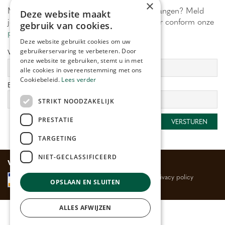
×
Maximaal 1 keer per week onze acties ontvangen? Meld
Deze website maakt
je aan! Wij verwerken jouw gegevens secuur conform onze
gebruik van cookies.
privacy policy.
Deze website gebruikt cookies om uw
gebruikerservaring te verbeteren. Door
Voornaam:
Achternaam:
onze website te gebruiken, stemt u in met
alle cookies in overeenstemming met ons
Cookiebeleid.
Lees verder
E-mailadres:
*
STRIKT NOODZAKELIJK
PRESTATIE
TARGETING
NIET-GECLASSIFICEERD
Veilig betalen
Algemene voorwaarden
Privacy policy
OPSLAAN EN SLUITEN
ALLES AFWIJZEN
© Huis- en Tuincentrum