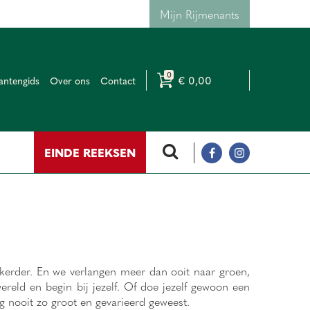
Mijn Rijmenants
€ 0,00
antengids
Over ons
Contact
EINDE REEKSEN
kerder. En we verlangen meer dan ooit naar groen,
reld en begin bij jezelf. Of doe jezelf gewoon een
g nooit zo groot en gevarieerd geweest.