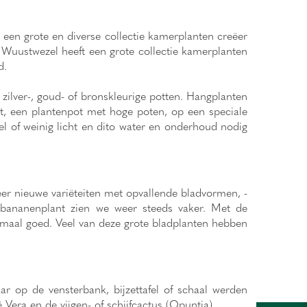
 een grote en diverse collectie kamerplanten creëer
uustwezel heeft een grote collectie kamerplanten
d.
zilver-, goud- of bronskleurige potten. Hangplanten
t, een plantenpot met hoge poten, op een speciale
eel of weinig licht en dito water en onderhoud nodig
meer nieuwe variëteiten met opvallende bladvormen, -
de bananenplant zien we weer steeds vaker. Met de
lemaal goed. Veel van deze grote bladplanten hebben
aar op de vensterbank, bijzettafel of schaal werden
Vera en de vijgen- of schijfcactus (Opuntia).