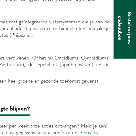
B
e
s
t
e
l
n
u
j
o
u
w
a
d
e
a
u
b
o
c
n
ucties met geïntegreerde watersystemen die je aan de
s allerlei hippe en retro hangplanten een plekje
tus (Rhipsalis).
kamers verdwenen. Of het nu Oncidiums, Cymbidiums,
Anthurium), de lepelplant (Spathiphyllum) en de
een heel groene en gezonde toekomst gewenst!
gte blijven?
eer per week onze acties ontvangen? Meld je aan!
en jouw gegevens secuur conform onze
privacy