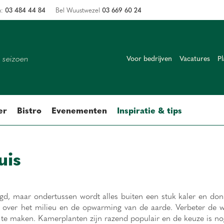
03 484 44 84
03 669 60 24
n:
Bel Wuustwezel
k seizoen
Voor bedrijven
Vacatures
Pl
er
Bistro
Evenementen
Inspiratie & tips
uis
d, maar ondertussen wordt alles buiten een stuk kaler en don
 over het milieu en de opwarming van de aarde. Verbeter de we
e te maken. Kamerplanten zijn razend populair en de keuze is no