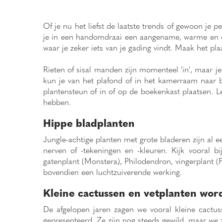
Of je nu het liefst de laatste trends of gewoon je
je in een handomdraai een aangename, warme en o
waar je zeker iets van je gading vindt. Maak het pla
Rieten of sisal manden zijn momenteel 'in', maar j
kun je van het plafond of in het kamerraam naar 
plantensteun of in of op de boekenkast plaatsen. Le
hebben.
Hippe bladplanten
Jungle-achtige planten met grote bladeren zijn al e
nerven of -tekeningen en -kleuren. Kijk vooral b
gatenplant (Monstera), Philodendron, vingerplant (
bovendien een luchtzuiverende werking.
Kleine cactussen en vetplanten wor
De afgelopen jaren zagen we vooral kleine cactusse
gepresenteerd. Ze zijn nog steeds gewild, maar we z