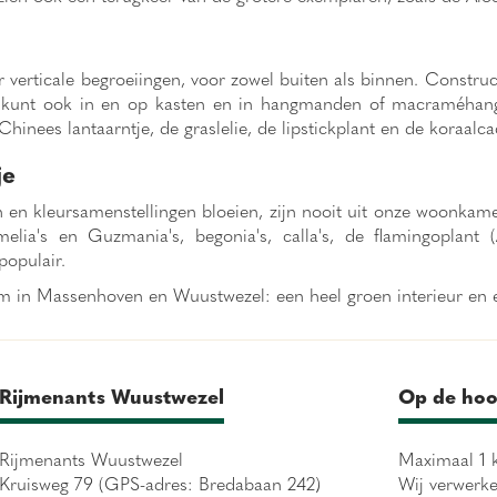
or verticale begroeiingen, voor zowel buiten als binnen. Constr
e kunt ook in en op kasten en in hangmanden of macraméhanger
hinees lantaarntje, de graslelie, de lipstickplant en de koraalcac
je
ren en kleursamenstellingen bloeien, zijn nooit uit onze woon
lia's en Guzmania's, begonia's, calla's, de flamingoplant (
populair.
m in Massenhoven en Wuustwezel: een heel groen interieur en 
Rijmenants Wuustwezel
Op de hoo
Rijmenants Wuustwezel
Maximaal 1 k
Kruisweg 79 (GPS-adres: Bredabaan 242)
Wij verwerk