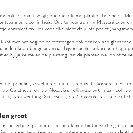
 persoonlijke smaak volgt; hoe meer kamerplanten, hoe beter. Met
ntspannen sfeer in huis. Ons tuincentrum in Massenhoven en W
atje compleet en kies voor elke plant de juiste pot of (hang)man
e kunt met het oog op de feestdagen ook denken aan glanzende, 
beneden laten bungelen, maar bijvoorbeeld ook in een hoge po
t er bij je keuze en de plaatsing van de planten wel op of ze v
en tijd populair, zowel in de tuin als in huis. Er komen steeds 
ij de Calathea's en de Alocasia's (olifantsoren), maar ook 
Fatsia), vrouwentong (Sanseveria) en Zamioculcas zit je ook he
den groot
n en vetplantjes die als in een kleine tentoonstelling bij elk
ien ook een terugkeer van de grotere exemplaren, zoals de Aloë 