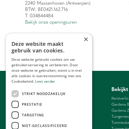
2240 Massenhoven (Antwerpen)
BTW: BE0421.162.716
T. 034844484
Bekijk onze openingsuren
×
Deze website maakt
gebruik van cookies.
Deze website gebruikt cookies om uw
gebruikerservaring te verbeteren. Door
onze website te gebruiken, stemt u in met
alle cookies in overeenstemming met ons
Cookiebeleid.
Lees verder
Tuincentrum Antwerpen
Bekijkt
STRIKT NOODZAKELIJK
Barbecue Lier
Kerstverlic
Bloemen Antwerpen
Gardena B
PRESTATIE
Bloemen Ranst
Gardena 
TARGETING
Bloemen Schilde
Tuingeree
Weber Antwerpen
Tuinmeube
NIET-GECLASSIFICEERD
Cadeau Grobbendonk
Tuinmeube