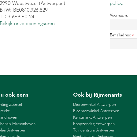
2990 Wuustwezel (Antwerpen)
policy.
BTW: BE0810.926.829
Voornaam:
T. 03 669 60 24
Bekijk onze openingsuren
E-mailadres:
*
 u ook eens
Ook bij Rijmenants
hting Zoersel
Dierenwinkel Antwerpen
recht
Bloemenwinkel Antwerpen
Zandhoven
Kerstmarkt Antwerpen
dschap Massenhoven
Koopzondag Antwerpen
len Antwerpen
Tuincentrum Antwerpen
len Schilde
Plantenwinkel Antwerpen