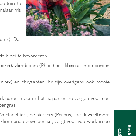
de tuin te
ajaar fris
iums). Dat
e bloei te bevorderen.
eckia), vlambloem (Phlox) en Hibiscus in de border.
(Vitex) en chrysanten. Er zijn overigens ook mooie
erkleuren mooi in het najaar en ze zorgen voor een
pengras.
Amelanchier), de sierkers (Prunus), de fluweelboom
en klimmende geweldenaar, zorgt voor vuurwerk in de