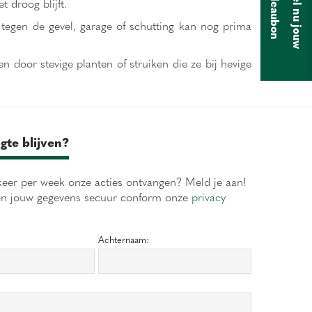
B
e
s
t
e
l
n
u
j
o
u
w
a
d
e
a
u
b
o
c
n
et droog blijft.
 tegen de gevel, garage of schutting kan nog prima
n door stevige planten of struiken die ze bij hevige
gte blijven?
eer per week onze acties ontvangen? Meld je aan!
en jouw gegevens secuur conform onze
privacy
Achternaam: