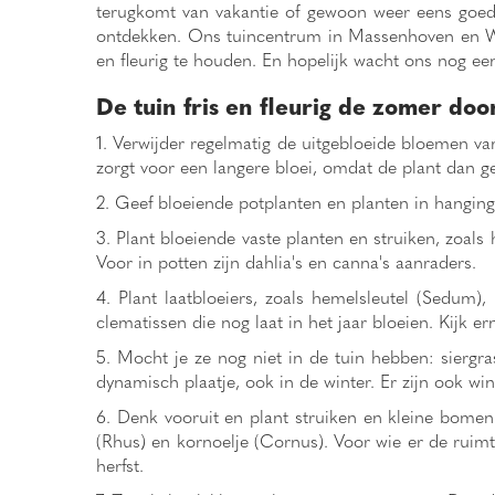
terugkomt van vakantie of gewoon weer eens goed om
ontdekken. Ons tuincentrum in Massenhoven en Wuus
en fleurig te houden. En hopelijk wacht ons nog e
De tuin fris en fleurig de zomer do
1. Verwijder regelmatig de uitgebloeide bloemen van
zorgt voor een langere bloei, omdat de plant dan g
2. Geef bloeiende potplanten en planten in hangin
3. Plant bloeiende vaste planten en struiken, zoal
Voor in potten zijn dahlia's en canna's aanraders.
4. Plant laatbloeiers, zoals hemelsleutel (Sedum)
clematissen die nog laat in het jaar bloeien. Kijk
5. Mocht je ze nog niet in de tuin hebben: siergr
dynamisch plaatje, ook in de winter. Er zijn ook wi
6. Denk vooruit en plant struiken en kleine bomen
(Rhus) en kornoelje (Cornus). Voor wie er de ruimt
herfst.