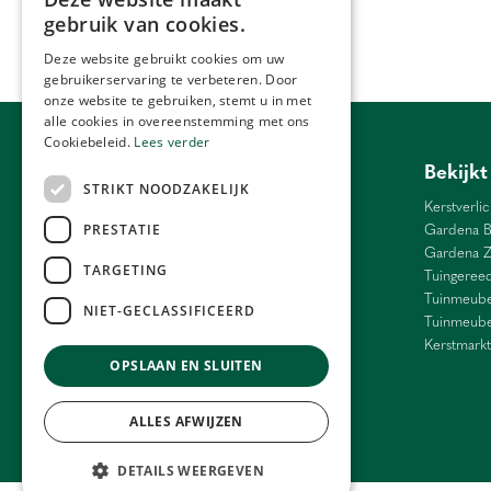
gebruik van cookies.
Deze website gebruikt cookies om uw
gebruikerservaring te verbeteren. Door
onze website te gebruiken, stemt u in met
alle cookies in overeenstemming met ons
Cookiebeleid.
Lees verder
Tuincentrum Antwerpen
Bekijkt
STRIKT NOODZAKELIJK
Barbecue Lier
Kerstverlic
Bloemen Antwerpen
Gardena B
PRESTATIE
Bloemen Ranst
Gardena 
TARGETING
Bloemen Schilde
Tuingeree
Weber Antwerpen
Tuinmeube
NIET-GECLASSIFICEERD
Cadeau Grobbendonk
Tuinmeube
Interieur Antwerpen
Kerstmarkt
OPSLAAN EN SLUITEN
Kamerplanten Antwerpen
Tuincentrum Antwerpen
ALLES AFWIJZEN
DETAILS WEERGEVEN