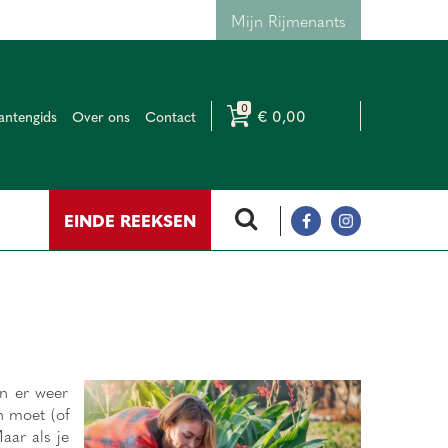
Mijn Rijmenants
€ 0,00
antengids
Over ons
Contact
EINDE REEKSEN
en er weer
n moet (of
aar als je