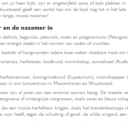
 je heen kijkt, zijn er ongetwijfeld saaie of kale plekken in 
twezel geeft een aantal tips om de boel nog tot in het late n
en lange, mooie nazomer!
or en de nazomer in
 dahlia’s, begonia’s, petunia’s, rozen en potgeraniums (Pelargon
een energie steekt in het vormen van zaden of vruchten.
g baskets of hangmanden iedere twee weken vloeibare mest om d
s hortensia, herfstaster, loodkruid, monnikskap, zonnehoed (Rudb
, herfstanemoon, koninginnekruid (Eupatorium), monnikspeper 
 ernaar in ons tuincentrum in Massenhoven en Wuustwezel.
assen zijn al jaren aan een enorme opmars bezig. De meeste v
ntergroene of wintergrijze siergrassen, zoals carex en blauw scha
 die een mooie herfstkleur krijgen, zoals het krentenboompje (
e voor heeft, tegen de schutting of gevel: de wilde wingerd, e