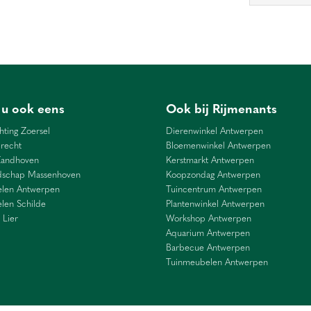
 u ook eens
Ook bij Rijmenants
hting Zoersel
Dierenwinkel Antwerpen
recht
Bloemenwinkel Antwerpen
Zandhoven
Kerstmarkt Antwerpen
dschap Massenhoven
Koopzondag Antwerpen
len Antwerpen
Tuincentrum Antwerpen
len Schilde
Plantenwinkel Antwerpen
 Lier
Workshop Antwerpen
Aquarium Antwerpen
Barbecue Antwerpen
Tuinmeubelen Antwerpen