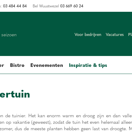
03 484 44 84
03 669 60 24
n:
Bel Wuustwezel
k seizoen
Voor bedrijven
Vacatures
Pl
er
Bistro
Evenementen
Inspiratie & tips
ertuin
en de tuinier. Het kan enorm warm en droog zijn en dan vall
 op vakantie (geweest), zodat de tuin het even helemaal allee
lzomer, dus de meeste planten hebben geen last van droogte. M