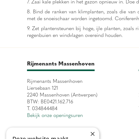
7. Zaai kale plekken in het gazon opnieuw in. Doe d
8. Bind de ranken van klimplanten, zoals die van 
met de snoeischaar worden ingetoomd. Coniferenha
9. Zet plantensteunen bij hoge, ijle planten, zoals
regenbuien en windvlagen overeind houden.
Rijmenants Massenhoven
Rijmenants Massenhoven
Liersebaan 121
2240 Massenhoven (Antwerpen)
BTW: BE0421.162.716
T. 034844484
Bekijk onze openingsuren
×
Deze website maakt