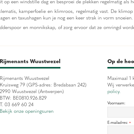
it op een windstille dag en besproei de plekken regelmatig als h
clematis, kamperfoelie en klimroos, regelmatig vast. De klimop
gen en taxushagen kun je nog een keer strak in vorm snoeien.
 ridderspoor en monnikskap, of zorg ervoor dat ze omringd worde
Rijmenants Wuustwezel
Op de hoo
Rijmenants Wuustwezel
Maximaal 1 k
Kruisweg 79 (GPS-adres: Bredabaan 242)
Wij verwerk
2990 Wuustwezel (Antwerpen)
policy.
BTW: BE0810.926.829
Voornaam:
T. 03 669 60 24
Bekijk onze openingsuren
E-mailadres:
*