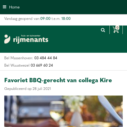
G
Home
a
n
09:00
18:00
Vandaag geopend van:
t.e.m.
a
a
r
c
o
n
03 484 44 84
Bel Massenhoven:
t
e
03 669 60 24
Bel Wuustwezel
n
t
Favoriet BBQ-gerecht van collega Kire
Gepubliceerd op
28 juli 2021