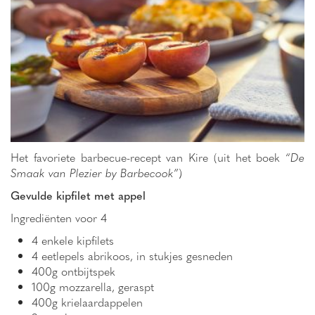
Het favoriete barbecue-recept van Kire (uit het boek
“De
Smaak van Plezier by Barbecook”
)
Gevulde kipfilet met appel
Ingrediënten voor 4
4 enkele kipfilets
4 eetlepels abrikoos, in stukjes gesneden
400g ontbijtspek
100g mozzarella, geraspt
400g krielaardappelen