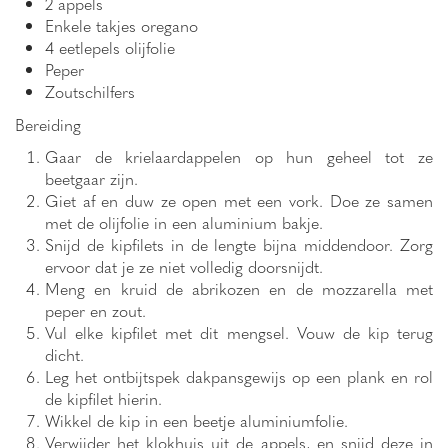
2 appels
Enkele takjes oregano
4 eetlepels olijfolie
Peper
Zoutschilfers
Bereiding
Gaar de krielaardappelen op hun geheel tot ze
beetgaar zijn.
Giet af en duw ze open met een vork. Doe ze samen
met de olijfolie in een aluminium bakje.
Snijd de kipfilets in de lengte bijna middendoor. Zorg
ervoor dat je ze niet volledig doorsnijdt.
Meng en kruid de abrikozen en de mozzarella met
peper en zout.
Vul elke kipfilet met dit mengsel. Vouw de kip terug
dicht.
Leg het ontbijtspek dakpansgewijs op een plank en rol
de kipfilet hierin.
Wikkel de kip in een beetje aluminiumfolie.
Verwijder het klokhuis uit de appels, en snijd deze in