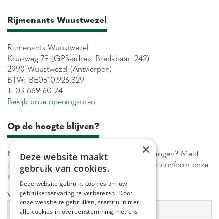
Rijmenants Wuustwezel
Rijmenants Wuustwezel
Kruisweg 79 (GPS-adres: Bredabaan 242)
2990 Wuustwezel (Antwerpen)
BTW: BE0810.926.829
T. 03 669 60 24
Bekijk onze openingsuren
Op de hoogte blijven?
×
Maximaal 1 keer per week onze acties ontvangen? Meld
Deze website maakt
je aan! Wij verwerken jouw gegevens secuur conform onze
gebruik van cookies.
privacy policy.
Deze website gebruikt cookies om uw
gebruikerservaring te verbeteren. Door
Voornaam:
Achternaam:
onze website te gebruiken, stemt u in met
alle cookies in overeenstemming met ons