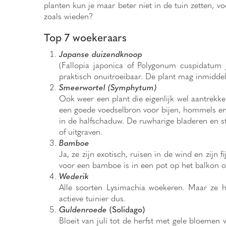
planten kun je maar beter niet in de tuin zetten, v
zoals wieden?
Top 7 woekeraars
Japanse duizendknoop
(Fallopia japonica of Polygonum cuspidatum j
praktisch onuitroeibaar. De plant mag inmidde
Smeerwortel (Symphytum)
Ook weer een plant die eigenlijk wel aantrekke
een goede voedselbron voor bijen, hommels en a
in de halfschaduw. De ruwharige bladeren en s
of uitgraven.
Bamboe
Ja, ze zijn exotisch, ruisen in de wind en zijn
voor een bamboe is in een pot op het balkon of
Wederik
Alle soorten Lysimachia woekeren. Maar ze he
actieve tuinier dus.
Guldenroede
(Solidago)
Bloeit van juli tot de herfst met gele bloemen