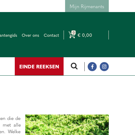
Mijn Rijmenants
€ 0,00
antengids
Over ons
Contact
EINDE REEKSEN
ten die de
 met alle
ken. Welke