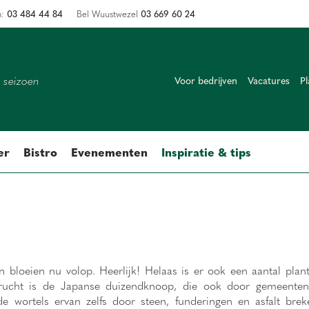
03 484 44 84
03 669 60 24
n:
Bel Wuustwezel
k seizoen
Voor bedrijven
Vacatures
Pl
er
Bistro
Evenementen
Inspiratie & tips
 bloeien nu volop. Heerlijk! Helaas is er ook een aantal plan
rucht is de Japanse duizendknoop, die ook door gemeenten
e wortels ervan zelfs door steen, funderingen en asfalt bre