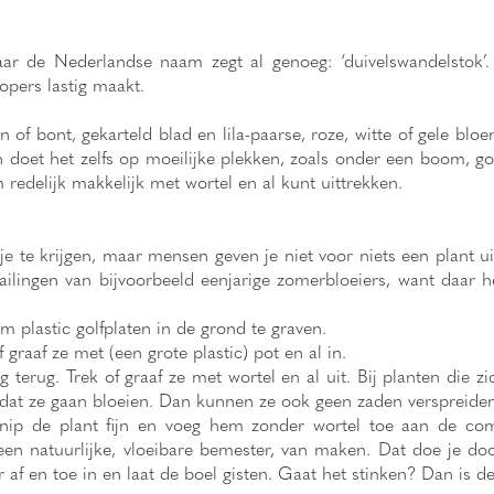
 de Nederlandse naam zegt al genoeg: ‘duivelswandelstok’. H
opers lastig maakt.
f bont, gekarteld blad en lila-paarse, roze, witte of gele blo
n doet het zelfs op moeilijke plekken, zoals onder een boom, goe
m redelijk makkelijk met wortel en al kunt uittrekken.
je te krijgen, maar mensen geven je niet voor niets een plant uit
ailingen van bijvoorbeeld eenjarige zomerbloeiers, want daar he
plastic golfplaten in de grond te graven.
graaf ze met (een grote plastic) pot en al in.
 terug. Trek of graaf ze met wortel en al uit. Bij planten die 
rdat ze gaan bloeien. Dan kunnen ze ook geen zaden verspreiden
Knip de plant fijn en voeg hem zonder wortel toe aan de com
een natuurlijke, vloeibare bemester, van maken. Dat doe je do
 af en toe in en laat de boel gisten. Gaat het stinken? Dan is de