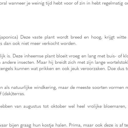
ooral wanneer je weinig tijd hebt voor of zin in hebt regelmatig 
aponica) Deze vaste plant wordt breed en hoog, krijgt witte 
ls dan ook niet meer verkocht worden.
lijk is. Deze inheemse plant bloeit vroeg en lang met buis- of k
ndere insecten. Maar hij breidt zich met zijn lange wortelstokke
tengels kunnen wat prikken en ook jeuk veroorzaken. Doe dus 
 fijn als natuurlijke windkering, maar de meeste soorten vormen m
 (dak)terras.
bben van augustus tot oktober wel heel vrolijke bloemaren, 
 waar bijen graag hun kostje halen. Prima, maar ook deze is af 