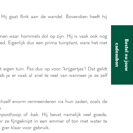
ij gaat flink aan de wandel. Bovendien heeft hij
emen waar hommels dol op zijn. Hij is vaak ook nog
d. Eigenlijk dus een prima tuinplant, ware het niet
B
e
s
t
e
l
n
u
j
o
u
w
a
d
e
a
u
b
o
c
n
 eigen tuin. Pas dus op voor ‘krijgertjes’! Dat geldt
b je er vaak al snel te veel van wanneer je ze zelf
zichzelf enorm vermeerderen via hun zaden, zoals de
.
posthoop of -bak. Hij bevat namelijk veel goede,
or ze fijngeknipt in een emmer of ton met water te
 gier klaar voor gebruik.