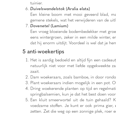
tuinier.
Duivelswandelstok
(Aralia elata)
Een kleine boom met mooi geveerd blad, maar
gemene stekels, wat het verwijderen van de uitl
Dovenetel
(Lamium)
Een vroeg bloeiende bodembedekker met groen o
eens wintergroen, zeker in een milde winter, e
dat hij enorm uitdijt. Voordeel is wel dat je he
5 anti-woekertips
Het is aardig bedoeld en altijd fijn een cadeaut
natuurlijk niet voor met liefde opgekweekte za
zaait.
Dam woekeraars, zoals bamboe, in door rondom 
Plant woekeraars indien mogelijk in een pot. Of 
Dring woekerende planten op tijd en regelmatig
springbalsemien, kun je dat het best doen voo
Een kluit smeerwortel uit de tuin gehaald? 
voedzame stoffen. Je kunt er ook prima gier, 
zetten. Zet die weg op een zonnige plek, roer er