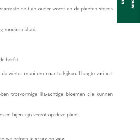
naarmate de tuin ouder wordt en de planten steeds
g mooiere bloei.
e herfst.
n de winter mooi om naar te kijken. Hoogte varieert
ben trosvormige lila-achtige bloemen die kunnen
s en bijen zijn verzot op deze plant.
 en we helpen je graag op weg.