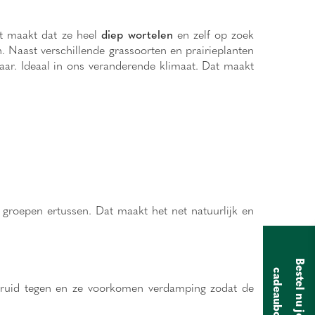
t maakt dat ze heel
diep wortelen
en zelf op zoek
 Naast verschillende grassoorten en prairieplanten
ar. Ideaal in ons veranderende klimaat. Dat maakt
 groepen ertussen. Dat maakt het net natuurlijk en
B
e
s
t
e
l
n
u
j
o
u
w
a
d
e
a
u
b
o
c
n
onkruid tegen en ze voorkomen verdamping zodat de