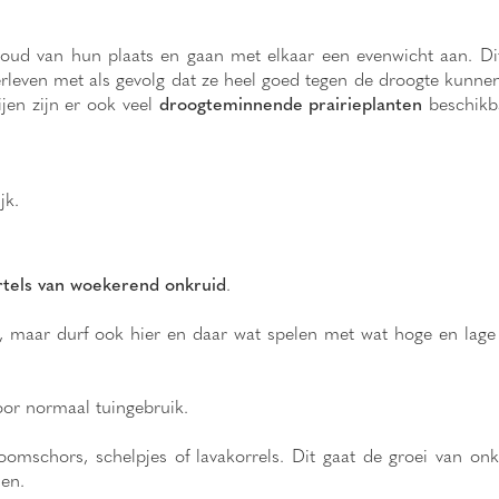
oud van hun plaats en gaan met elkaar een evenwicht aan. Di
rleven met als gevolg dat ze heel goed tegen de droogte kunnen.
jen zijn er ook veel
droogteminnende prairieplanten
beschikba
ijk.
ortels van woekerend onkruid
.
, maar durf ook hier en daar wat spelen met wat hoge en lage
voor normaal tuingebruik.
boomschors, schelpjes of lavakorrels. Dit gaat de groei van 
en.