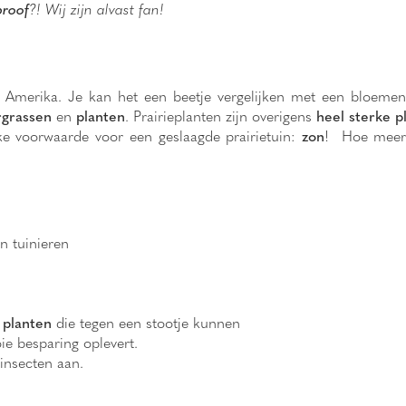
proof
?! Wij zijn alvast fan!
t Amerika. Je kan het een beetje vergelijken met een bloeme
rgrassen
en
planten
. Prairieplanten zijn overigens
heel sterke p
jke voorwaarde voor een geslaagde prairietuin:
zon
! Hoe meer 
 tuinieren
 planten
die tegen een stootje kunnen
e besparing oplevert.
insecten aan.