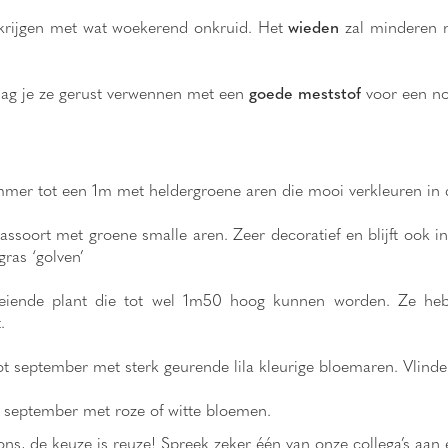
 krijgen met wat woekerend onkruid. Het
wieden
zal minderen 
mag je ze gerust verwennen met een
goede meststof
voor een no
immer tot een 1m met heldergroene aren die mooi verkleuren in d
assoort met groene smalle aren. Zeer decoratief en blijft ook i
ras ‘golven’
loeiende plant die tot wel 1m50 hoog kunnen worden. Ze heb
.
 tot september met sterk geurende lila kleurige bloemaren. Vlinder
t september met roze of witte bloemen.
ons, de keuze is reuze! Spreek zeker één van onze collega’s aan