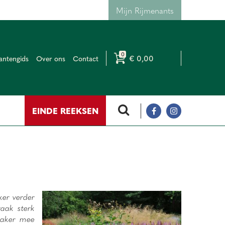
Mijn Rijmenants
€ 0,00
antengids
Over ons
Contact
EINDE REEKSEN
ker verder
vaak sterk
vaker mee