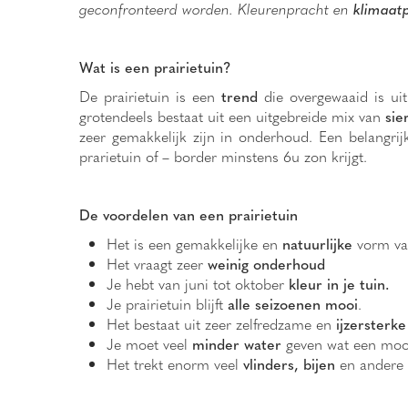
geconfronteerd worden. Kleurenpracht en
klimaat
Wat is een prairietuin?
De prairietuin is een
trend
die overgewaaid is ui
grotendeels bestaat uit een uitgebreide mix van
sie
zeer gemakkelijk zijn in onderhoud. Een belangri
prarietuin of – border minstens 6u zon krijgt.
De voordelen van een prairietuin
Het is een gemakkelijke en
natuurlijke
vorm van
Het vraagt zeer
weinig onderhoud
Je hebt van juni tot oktober
kleur in je tuin.
Je prairietuin blijft
alle seizoenen mooi
.
Het bestaat uit zeer zelfredzame en
ijzersterke
Je moet veel
minder water
geven wat een mooi
Het trekt enorm veel
vlinders, bijen
en andere 