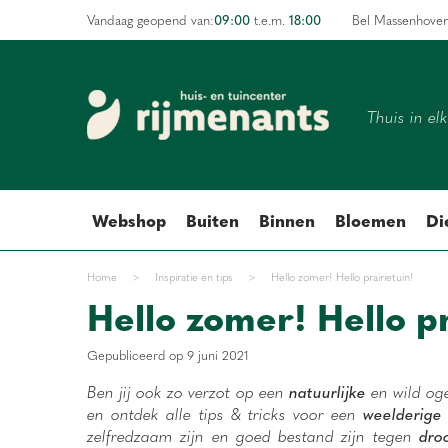
Ga
09:00
18:00
Vandaag geopend van:
t.e.m.
Bel Massenhove
naar
content
Thuis in el
Webshop
Buiten
Binnen
Bloemen
Di
Home
>
Inspiratie en tips
>
Hello zomer! Hello prairietuin!
Hello zomer! Hello pr
Gepubliceerd op
9 juni 2021
Ben jij ook zo verzot op een
natuurlijke
en wild og
en ontdek alle tips & tricks voor een
weelderige p
zelfredzaam zijn en goed bestand zijn tegen
dro