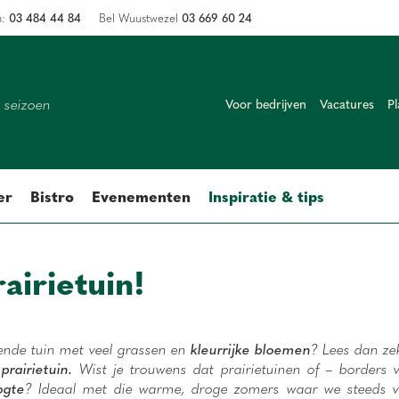
03 484 44 84
03 669 60 24
n:
Bel Wuustwezel
k seizoen
Voor bedrijven
Vacatures
Pl
er
Bistro
Evenementen
Inspiratie & tips
airietuin!
ende tuin met veel grassen en
kleurrijke bloemen
? Lees dan ze
rairietuin.
Wist je trouwens dat prairietuinen of – borders 
ogte
? Ideaal met die warme, droge zomers waar we steeds 