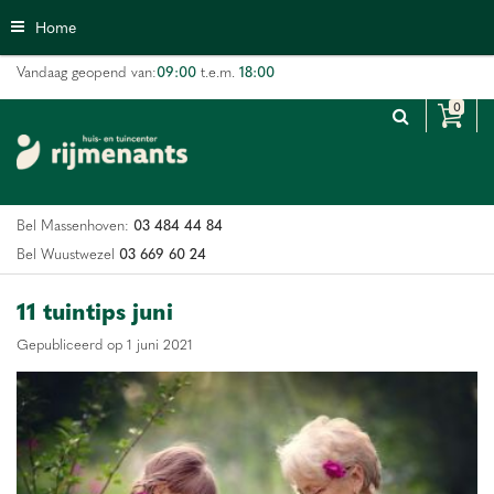
G
Home
a
n
09:00
18:00
Vandaag geopend van:
t.e.m.
a
a
r
c
o
n
03 484 44 84
Bel Massenhoven:
t
e
03 669 60 24
Bel Wuustwezel
n
t
11 tuintips juni
Gepubliceerd op
1 juni 2021