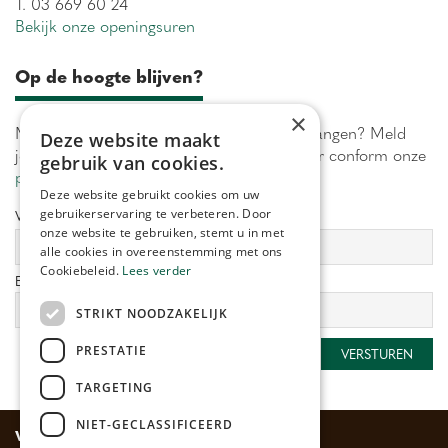
T. 03 669 60 24
Bekijk onze openingsuren
Op de hoogte blijven?
×
Maximaal 1 keer per week onze acties ontvangen? Meld
Deze website maakt
je aan! Wij verwerken jouw gegevens secuur conform onze
gebruik van cookies.
privacy policy.
Deze website gebruikt cookies om uw
gebruikerservaring te verbeteren. Door
Voornaam:
Achternaam:
onze website te gebruiken, stemt u in met
alle cookies in overeenstemming met ons
Cookiebeleid.
Lees verder
E-mailadres:
*
STRIKT NOODZAKELIJK
PRESTATIE
TARGETING
NIET-GECLASSIFICEERD
Veilig betalen