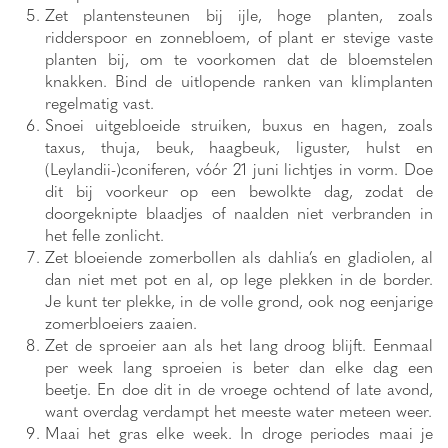
Zet plantensteunen bij ijle, hoge planten, zoals
ridderspoor en zonnebloem, of plant er stevige vaste
planten bij, om te voorkomen dat de bloemstelen
knakken. Bind de uitlopende ranken van klimplanten
regelmatig vast.
Snoei uitgebloeide struiken, buxus en hagen, zoals
taxus, thuja, beuk, haagbeuk, liguster, hulst en
(Leylandii-)coniferen, vóór 21 juni lichtjes in vorm. Doe
dit bij voorkeur op een bewolkte dag, zodat de
doorgeknipte blaadjes of naalden niet verbranden in
het felle zonlicht.
Zet bloeiende zomerbollen als dahlia’s en gladiolen, al
dan niet met pot en al, op lege plekken in de border.
Je kunt ter plekke, in de volle grond, ook nog eenjarige
zomerbloeiers zaaien.
Zet de sproeier aan als het lang droog blijft. Eenmaal
per week lang sproeien is beter dan elke dag een
beetje. En doe dit in de vroege ochtend of late avond,
want overdag verdampt het meeste water meteen weer.
Maai het gras elke week. In droge periodes maai je