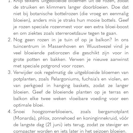
Knip telkens uitgebloeide bloemen uit de rozen, zodat
de struiken en klimmers langer doorbloeien. Doe dat
niet bij botanische bottelrozen (die vroeg en eenmalig
bloeien), anders mis je straks hun mooie bottels. Geef
je rozen speciale rozenmest voor een extra bloei-boost
en om ziektes zoals sterreroetdauw tegen te gaan.
Nog geen rozen in je tuin of op je balkon? In ons
tuincentrum in Massenhoven en Wuustwezel vind je
veel bloeiende patiorozen die geschikt zijn voor in
grote potten en bakken. Verwen je nieuwe aanwinst
met speciale potgrond voor rozen.
Verwijder ook regelmatig de uitgebloeide bloemen van
potplanten, zoals Pelargoniums, fuchsia's en violen, en
van perkgoed in hanging baskets, zodat ze langer
bloeien. Geef de bloeiende planten op je terras en
balkon elke twee weken vloeibare voeding voor een
optimale bloei.
Snoei hoogzomerbloeiers, zoals bergamotplant
(Monarda), phlox, zonnehoed en koninginnekruid, vóór
de langste dag (21 juni) iets terug, zodat ze steviger en
compacter worden en iets later in het seizoen bloeien.