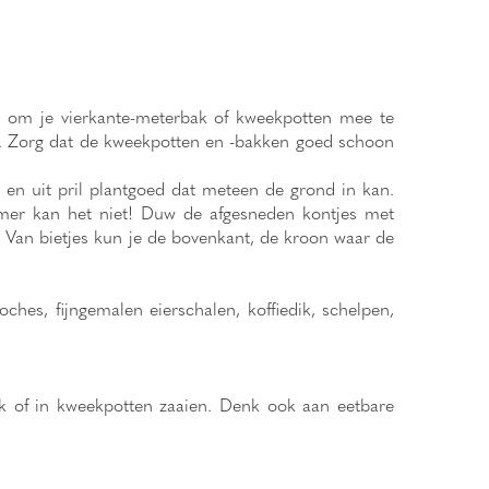
d om je vierkante-meterbak of kweekpotten mee te
om. Zorg dat de kweekpotten en -bakken goed schoon
en uit pril plantgoed dat meteen de grond in kan.
amer kan het niet! Duw de afgesneden kontjes met
t. Van bietjes kun je de bovenkant, de kroon waar de
hes, fijngemalen eierschalen, koffiedik, schelpen,
bak of in kweekpotten zaaien. Denk ook aan eetbare