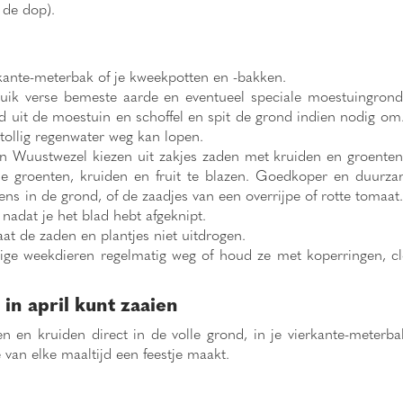
 de dop).
rkante-meterbak of je kweekpotten en -bakken.
uik verse bemeste aarde en eventueel speciale moestuingron
uid uit de moestuin en schoffel en spit de grond indien nodig 
tollig regenwater weg kan lopen.
 Wuustwezel kiezen uit zakjes zaden met kruiden en groenten 
 je groenten, kruiden en fruit te blazen. Goedkoper en duurz
 eens in de grond, of de zaadjes van een overrijpe of rotte tomaa
 nadat je het blad hebt afgeknipt.
laat de zaden en plantjes niet uitdrogen.
ge weekdieren regelmatig weg of houd ze met koperringen, cloc
in april kunt zaaien
n en kruiden direct in de volle grond, in je vierkante-meter
van elke maaltijd een feestje maakt.