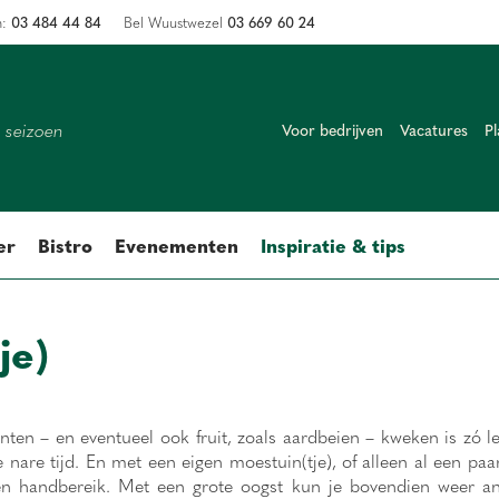
03 484 44 84
03 669 60 24
n:
Bel Wuustwezel
k seizoen
Voor bedrijven
Vacatures
Pl
er
Bistro
Evenementen
Inspiratie & tips
je)
enten – en eventueel ook fruit, zoals aardbeien – kweken is zó l
 nare tijd. En met een eigen moestuin(tje), of alleen al een paar
nen handbereik. Met een grote oogst kun je bovendien weer a