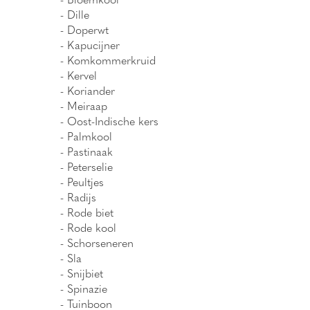
- Dille
- Doperwt
- Kapucijner
- Komkommerkruid
- Kervel
- Koriander
- Meiraap
- Oost-Indische kers
- Palmkool
- Pastinaak
- Peterselie
- Peultjes
- Radijs
- Rode biet
- Rode kool
- Schorseneren
- Sla
- Snijbiet
- Spinazie
- Tuinboon