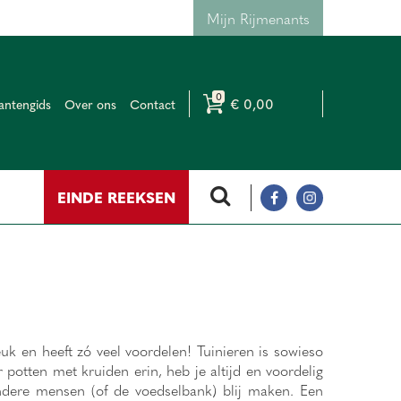
Mijn Rijmenants
€ 0,00
antengids
Over ons
Contact
EINDE REEKSEN
euk en heeft zó veel voordelen! Tuinieren is sowieso
 potten met kruiden erin, heb je altijd en voordelig
ndere mensen (of de voedselbank) blij maken. Een