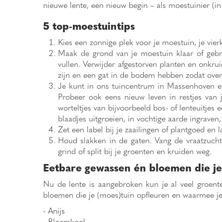
nieuwe lente, een nieuw begin – als moestuinier (in
5 top-moestuintips
Kies een zonnige plek voor je moestuin, je vie
Maak de grond van je moestuin klaar of gebr
vullen. Verwijder afgestorven planten en onkr
zijn en een gat in de bodem hebben zodat over
Je kunt in ons tuincentrum in Massenhoven en
Probeer ook eens nieuw leven in restjes van
worteltjes van bijvoorbeeld bos- of lenteuitjes
blaadjes uitgroeien, in vochtige aarde ingraven,
Zet een label bij je zaailingen of plantgoed en 
Houd slakken in de gaten. Vang de vraatzuchti
grind of split bij je groenten en kruiden weg.
Eetbare gewassen én bloemen die je 
Nu de lente is aangebroken kun je al veel groente
bloemen die je (moes)tuin opfleuren en waarmee je 
- Anijs
- Bloemkool