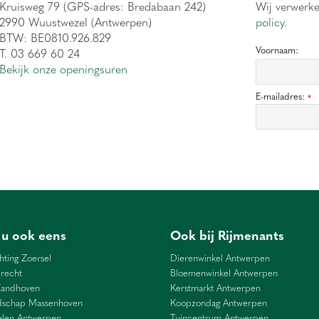
Kruisweg 79 (GPS-adres: Bredabaan 242)
Wij verwerk
2990 Wuustwezel (Antwerpen)
policy.
BTW: BE0810.926.829
Voornaam:
T. 03 669 60 24
Bekijk onze openingsuren
E-mailadres:
*
 u ook eens
Ook bij Rijmenants
hting Zoersel
Dierenwinkel Antwerpen
recht
Bloemenwinkel Antwerpen
Zandhoven
Kerstmarkt Antwerpen
dschap Massenhoven
Koopzondag Antwerpen
len Antwerpen
Tuincentrum Antwerpen