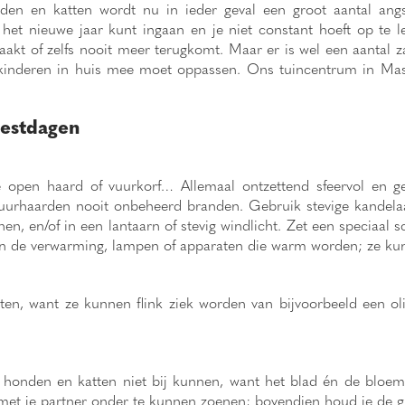
nden en katten wordt nu in ieder geval een groot aantal ang
et nieuwe jaar kunt ingaan en je niet constant hoeft op te le
aakt of zelfs nooit meer terugkomt. Maar er is wel een aantal 
ne kinderen in huis mee moet oppassen. Ons tuincentrum in M
eestdagen
e open haard of vuurkorf… Allemaal ontzettend sfeervol en g
 vuurhaarden nooit onbeheerd branden. Gebruik stevige kandel
nen, en/of in een lantaarn of stevig windlicht. Zet een speciaa
en de verwarming, lampen of apparaten die warm worden; ze kun
en, want ze kunnen flink ziek worden van bijvoorbeeld een ol
 honden en katten niet bij kunnen, want het blad én de bloemen 
et je partner onder te kunnen zoenen; bovendien houd je de gif