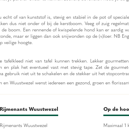
 echt of van kunststof is, stevig en stabiel in de pot of speci
akken dus niet onder of bij de kerstboom. Veeg of zuig regelma
n de boom. Een rennende of kwispelende hond kan er aardig wat
zonde, maar er liggen dan ook snijwonden op de (v)loer. NB Engel
p veilige hoogte.
tafelkleed niet van tafel kunnen trekken. Lekker gourmetten
 en plak het eventueel vast met stevig tape. Zet de gourmet- o
gebruik niet uit te schakelen en de stekker uit het stopcontrac
 en Wuustwezel wenst iedereen een gezond, groen en florissan
Rijmenants Wuustwezel
Op de hoo
Rijmenants Wuustwezel
Maximaal 1 k