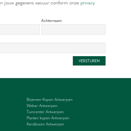
en jouw gegevens secuur conform onze
privacy
Achternaam:
Bloemen Kopen Antwerpen
Weber Antwerpen
Tuincenter Antwerpen
Planten kopen Antwerpen
Kerstboom Antwerpen