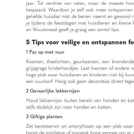
jaar. Tot verdriet van velen, maar de meeste ho
bespaard. Waardoor je zelf ook meer ontspannen h
geliefde huisdier niet de benen neemt en gewond r
je tijdens de feestdagen met huisdieren en klei
en Wuustwezel geeft je graag een aantal tips.
5 Tips voor veilige en ontspannen f
1 Pas op met vuur
Kaarsen, theelichten, geurkaarsen, een brandend
grijpgrage kinderhandjes. Laat kaarsen of andere
hoge plek waar huisdieren en kinderen niet bij kun
een vuurkorf. Hang ook geen decoraties direct teg
2 Gevaarlijke lekkernijen
Houd lekkernijen buiten bereik van honden en katt
zelfs dodelijk zijn voor honden en katten.
3 Giftige planten
Zet kerststerren en amaryllissen op een plek waar
hangt de mistletoe of maretak hoog genoeg om er m