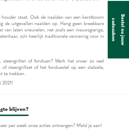
ale houder staat. Ook de naalden van een kerstboom
B
e
s
t
e
l
n
u
j
o
u
w
a
d
e
a
u
b
o
c
n
tig de uitgevallen naalden op. Hang geen breekbare
 van laten sneuvelen, net zoals een nieuwsgierige,
enhaar, zo’n heerlijk traditionele versiering voor in
, steengrillen of fonduen? Werk het snoer zo veel
f steengrillset of het fonduestel op een stabiele,
t te trekken.
t 2021!
gte blijven?
eer per week onze acties ontvangen? Meld je aan!