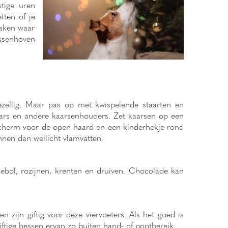
stige uren
tten of je
zaken waar
assenhoven
ezellig. Maar pas op met kwispelende staarten en
aars en andere kaarsenhouders. Zet kaarsen op een
l scherm voor de open haard en een kinderhekje rond
nen dan wellicht vlamvatten.
iebol, rozijnen, krenten en druiven. Chocolade kan
zijn giftig voor deze viervoeters. Als het goed is
tige bessen ervan zo buiten hand- of pootbereik.