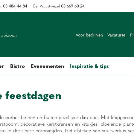
03 484 44 84
03 669 60 24
n:
Bel Wuustwezel
k seizoen
Voor bedrijven
Vacatures
Pl
er
Bistro
Evenementen
Inspiratie & tips
e feestdagen
december binnen en buiten gezelliger dan ooit. Met knipperende
rstboom, decoratieve kerstkransen en -stukjes, bloeiende plant
an in deze nare coronatijden. Het afsteken van vuurwerk is ve