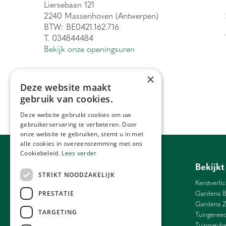
Liersebaan 121
2240 Massenhoven (Antwerpen)
BTW: BE0421.162.716
T. 034844484
Bekijk onze openingsuren
×
Deze website maakt
gebruik van cookies.
Deze website gebruikt cookies om uw
gebruikerservaring te verbeteren. Door
onze website te gebruiken, stemt u in met
alle cookies in overeenstemming met ons
Cookiebeleid.
Lees verder
Tuincentrum Antwerpen
Bekijkt
STRIKT NOODZAKELIJK
Barbecue Lier
Kerstverlic
Bloemen Antwerpen
Gardena B
PRESTATIE
Bloemen Ranst
Gardena 
TARGETING
Bloemen Schilde
Tuingeree
Weber Antwerpen
Tuinmeube