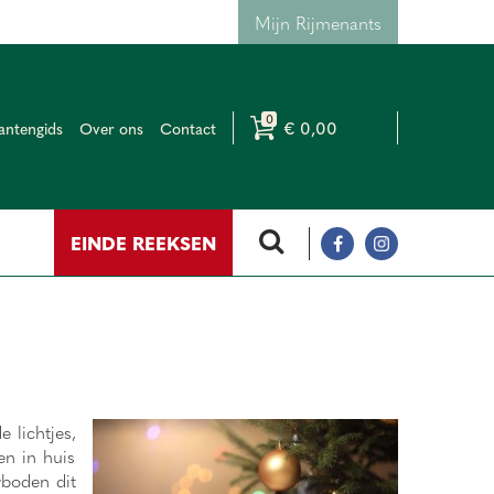
Mijn Rijmenants
€ 0,00
antengids
Over ons
Contact
EINDE REEKSEN
 lichtjes,
en in huis
rboden dit