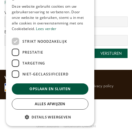
privacy policy.
Deze website gebruikt cookies om uw
gebruikerservaring te verbeteren. Door
Voornaam:
Achternaam:
onze website te gebruiken, stemt u in met
alle cookies in overeenstemming met ons
Cookiebeleid.
Lees verder
E-mailadres:
*
STRIKT NOODZAKELIJK
PRESTATIE
TARGETING
NIET-GECLASSIFICEERD
Veilig betalen
Algemene voorwaarden
Privacy policy
OPSLAAN EN SLUITEN
ALLES AFWIJZEN
© Huis- en Tuincentrum
Rijmenants
Bloemenwinkel
DETAILS WEERGEVEN
Buitenplanten
Tuincentrum
Kamerplanten
Barbecues
|
Green Solutions
Tuincentrum Overzicht