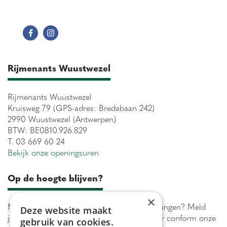
Rijmenants Wuustwezel
Rijmenants Wuustwezel
Kruisweg 79 (GPS-adres: Bredabaan 242)
2990 Wuustwezel (Antwerpen)
BTW: BE0810.926.829
T. 03 669 60 24
Bekijk onze openingsuren
Op de hoogte blijven?
×
Maximaal 1 keer per week onze acties ontvangen? Meld
Deze website maakt
je aan! Wij verwerken jouw gegevens secuur conform onze
gebruik van cookies.