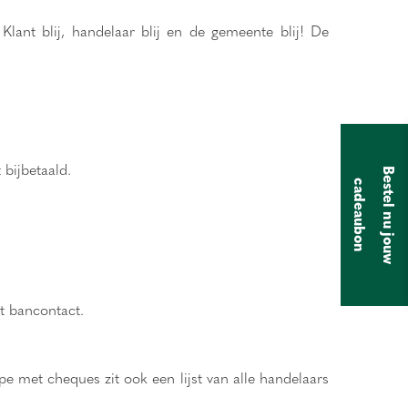
Klant blij, handelaar blij en de gemeente blij! De
bijbetaald.
B
e
s
t
e
l
n
u
j
o
u
w
a
d
e
a
u
b
o
c
n
et bancontact.
 met cheques zit ook een lijst van alle handelaars