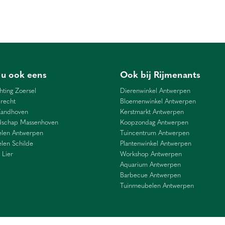
 u ook eens
Ook bij Rijmenants
hting Zoersel
Dierenwinkel Antwerpen
recht
Bloemenwinkel Antwerpen
Zandhoven
Kerstmarkt Antwerpen
dschap Massenhoven
Koopzondag Antwerpen
len Antwerpen
Tuincentrum Antwerpen
len Schilde
Plantenwinkel Antwerpen
 Lier
Workshop Antwerpen
Aquarium Antwerpen
Barbecue Antwerpen
Tuinmeubelen Antwerpen