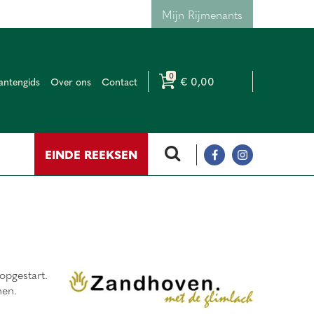
Mijn Rijmenants
€ 0,00
antengids
Over ons
Contact
EINDE REEKSEN
opgestart.
nen.