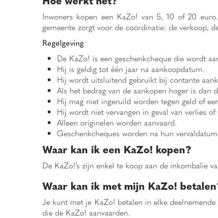
Hoe werkt het?
Inwoners kopen een KaZo! van 5, 10 of 20 euro. Wi
gemeente zorgt voor de coördinatie: de verkoop, d
Regelgeving
De KaZo! is een geschenkcheque die wordt aan
Hij is geldig tot één jaar na aankoopdatum.
Hij wordt uitsluitend gebruikt bij contante aan
Als het bedrag van de aankopen hoger is dan d
Hij mag niet ingeruild worden tegen geld of ee
Hij wordt niet vervangen in geval van verlies of 
Alleen originelen worden aanvaard.
Geschenkcheques worden na hun vervaldatum 
Waar kan ik een KaZo! kopen?
De KaZo!’s zijn enkel te koop aan de inkombalie v
Waar kan ik met mijn KaZo! betalen
Je kunt met je KaZo! betalen in elke deelnemende 
die de KaZo! aanvaarden.