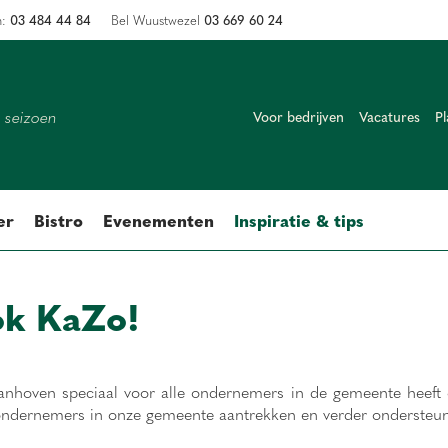
03 484 44 84
03 669 60 24
n:
Bel Wuustwezel
k seizoen
Voor bedrijven
Vacatures
Pl
er
Bistro
Evenementen
Inspiratie & tips
ok KaZo!
anhoven speciaal voor alle ondernemers in de gemeente heeft 
ondernemers in onze gemeente aantrekken en verder ondersteu