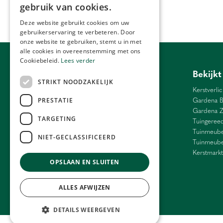
gebruik van cookies.
Deze website gebruikt cookies om uw
gebruikerservaring te verbeteren. Door
onze website te gebruiken, stemt u in met
alle cookies in overeenstemming met ons
Cookiebeleid.
Lees verder
Tuincentrum Antwerpen
Bekijkt
STRIKT NOODZAKELIJK
Barbecue Lier
Kerstverlic
Bloemen Antwerpen
Gardena B
PRESTATIE
Bloemen Ranst
Gardena 
TARGETING
Bloemen Schilde
Tuingeree
Weber Antwerpen
Tuinmeube
NIET-GECLASSIFICEERD
Cadeau Grobbendonk
Tuinmeube
Interieur Antwerpen
Kerstmarkt
OPSLAAN EN SLUITEN
Kamerplanten Antwerpen
Tuincentrum Antwerpen
ALLES AFWIJZEN
DETAILS WEERGEVEN