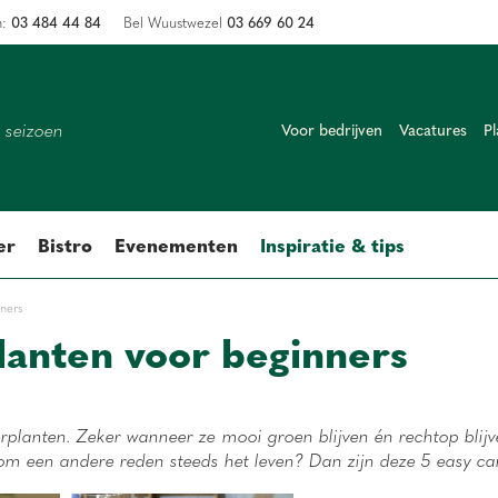
03 484 44 84
03 669 60 24
n:
Bel Wuustwezel
k seizoen
Voor bedrijven
Vacatures
Pl
er
Bistro
Evenementen
Inspiratie & tips
nners
lanten voor beginners
lanten. Zeker wanneer ze mooi groen blijven én rechtop blijven 
om een andere reden steeds het leven? Dan zijn deze 5 easy car