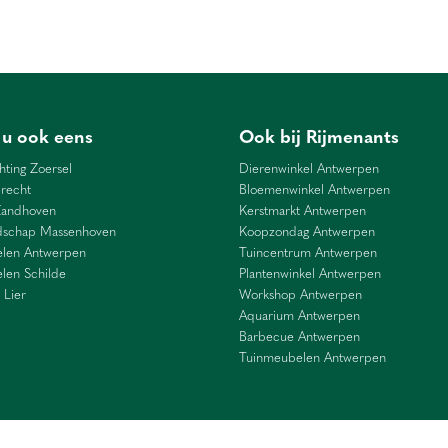
 u ook eens
Ook bij Rijmenants
hting Zoersel
Dierenwinkel Antwerpen
recht
Bloemenwinkel Antwerpen
Zandhoven
Kerstmarkt Antwerpen
dschap Massenhoven
Koopzondag Antwerpen
len Antwerpen
Tuincentrum Antwerpen
len Schilde
Plantenwinkel Antwerpen
 Lier
Workshop Antwerpen
Aquarium Antwerpen
Barbecue Antwerpen
Tuinmeubelen Antwerpen
trum
Kamerplanten
Barbecues