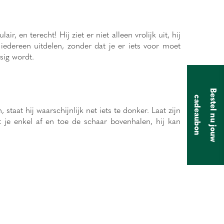
 en terecht! Hij ziet er niet alleen vrolijk uit, hij
 iedereen uitdelen, zonder dat je er iets voor moet
sig wordt.
B
e
s
t
e
l
n
u
j
o
u
w
a
d
e
a
u
b
o
c
n
taat hij waarschijnlijk net iets te donker. Laat zijn
 je enkel af en toe de schaar bovenhalen, hij kan