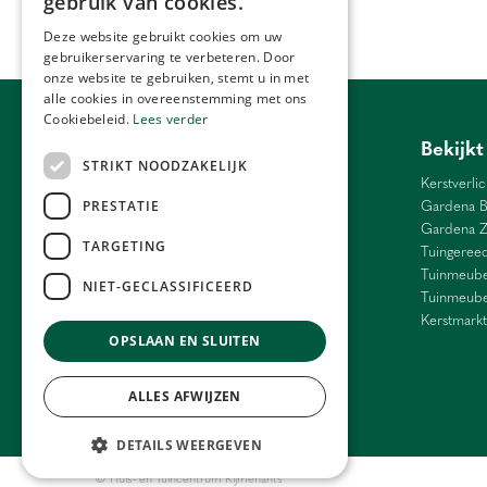
gebruik van cookies.
Deze website gebruikt cookies om uw
gebruikerservaring te verbeteren. Door
onze website te gebruiken, stemt u in met
alle cookies in overeenstemming met ons
Cookiebeleid.
Lees verder
Tuincentrum Antwerpen
Bekijkt
STRIKT NOODZAKELIJK
Barbecue Lier
Kerstverlic
Bloemen Antwerpen
Gardena B
PRESTATIE
Bloemen Ranst
Gardena 
TARGETING
Bloemen Schilde
Tuingeree
Weber Antwerpen
Tuinmeube
NIET-GECLASSIFICEERD
Cadeau Grobbendonk
Tuinmeube
Interieur Antwerpen
Kerstmarkt
OPSLAAN EN SLUITEN
Kamerplanten Antwerpen
Tuincentrum Antwerpen
ALLES AFWIJZEN
DETAILS WEERGEVEN
© Huis- en Tuincentrum Rijmenants
Bloemenwinkel
Buitenplanten
Tuincen