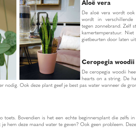
Aloë vera
De aloë vera wordt ook
wordt in verschillende 
tegen zonnebrand. Zelf st
kamertemperatuur. Niet
gietbeurten door laten ui
Ceropegia woodii 
De ceropegia woodii heef
hearts on a string. De h
ater nodig. Ook deze plant geef je best pas water wanneer de gro
toets. Bovendien is het een echte beginnersplant die zelfs i
je hem deze maand water te geven? Ook geen probleem. Deze pla