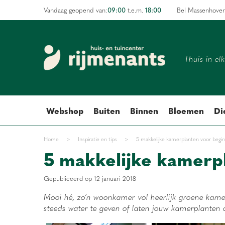
Ga
09:00
18:00
Vandaag geopend van:
t.e.m.
Bel Massenhove
naar
content
Thuis in el
Webshop
Buiten
Binnen
Bloemen
Di
Home
>
Inspiratie en tips
>
5 makkelijke kamerplanten voor begi
5 makkelijke kamerp
Gepubliceerd op
12 januari 2018
Mooi hé, zo’n woonkamer vol heerlijk groene kamerp
steeds water te geven of laten jouw kamerplanten 