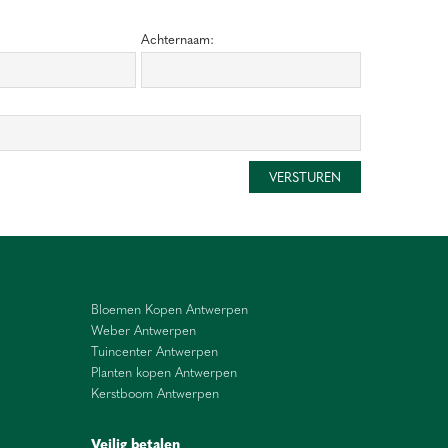
Achternaam:
Bloemen Kopen Antwerpen
Weber Antwerpen
Tuincenter Antwerpen
Planten kopen Antwerpen
Kerstboom Antwerpen
Veilig betalen