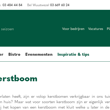
03 484 44 84
03 669 60 24
n:
Bel Wuustwezel
k seizoen
Voor bedrijven
Vacatures
Pl
er
Bistro
Evenementen
Inspiratie & tips
kerstboom
rlaten heeft, zijn er volop kerstbomen verkrijgbaar in ons tu
 huis? Maar wat voor soorten kerstboom zijn er eigenlijk ver
j het kopen van een kerstboom met kluit welke u later in de