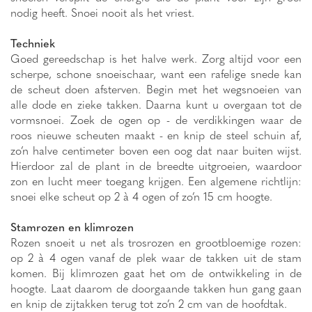
nodig heeft. Snoei nooit als het vriest.
Techniek
Goed gereedschap is het halve werk. Zorg altijd voor een
scherpe, schone snoeischaar, want een rafelige snede kan
de scheut doen afsterven. Begin met het wegsnoeien van
alle dode en zieke takken. Daarna kunt u overgaan tot de
vormsnoei. Zoek de ogen op - de verdikkingen waar de
roos nieuwe scheuten maakt - en knip de steel schuin af,
zo’n halve centimeter boven een oog dat naar buiten wijst.
Hierdoor zal de plant in de breedte uitgroeien, waardoor
zon en lucht meer toegang krijgen. Een algemene richtlijn:
snoei elke scheut op 2 à 4 ogen of zo’n 15 cm hoogte.
Stamrozen en klimrozen
Rozen snoeit u net als trosrozen en grootbloemige rozen:
op 2 à 4 ogen vanaf de plek waar de takken uit de stam
komen. Bij klimrozen gaat het om de ontwikkeling in de
hoogte. Laat daarom de doorgaande takken hun gang gaan
en knip de zijtakken terug tot zo’n 2 cm van de hoofdtak.