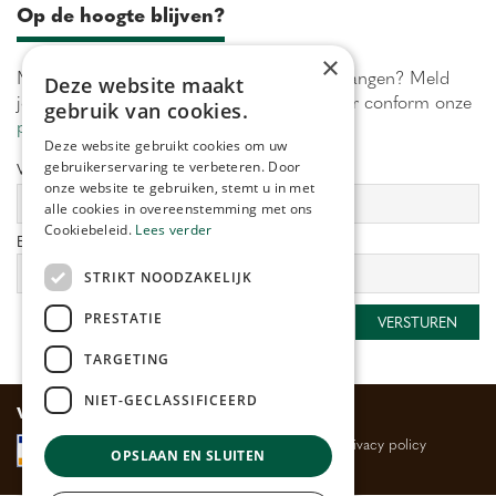
Op de hoogte blijven?
×
Maximaal 1 keer per week onze acties ontvangen? Meld
Deze website maakt
je aan! Wij verwerken jouw gegevens secuur conform onze
gebruik van cookies.
privacy policy.
Deze website gebruikt cookies om uw
gebruikerservaring te verbeteren. Door
Voornaam:
Achternaam:
onze website te gebruiken, stemt u in met
alle cookies in overeenstemming met ons
Cookiebeleid.
Lees verder
E-mailadres:
*
STRIKT NOODZAKELIJK
PRESTATIE
TARGETING
NIET-GECLASSIFICEERD
Veilig betalen
Algemene voorwaarden
Privacy policy
OPSLAAN EN SLUITEN