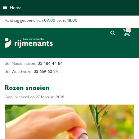
G
Home
a
n
09:00
18:00
Vandaag geopend van:
t.e.m.
a
a
r
c
o
n
03 484 44 84
Bel Massenhoven:
t
e
03 669 60 24
Bel Wuustwezel
n
t
Rozen snoeien
Gepubliceerd op
27 februari 2018