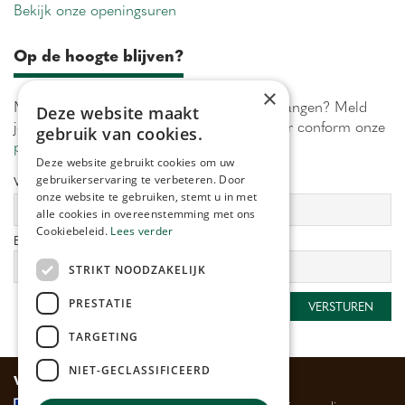
Bekijk onze openingsuren
Op de hoogte blijven?
×
Maximaal 1 keer per week onze acties ontvangen? Meld
Deze website maakt
je aan! Wij verwerken jouw gegevens secuur conform onze
gebruik van cookies.
privacy policy.
Deze website gebruikt cookies om uw
gebruikerservaring te verbeteren. Door
Voornaam:
Achternaam:
onze website te gebruiken, stemt u in met
alle cookies in overeenstemming met ons
Cookiebeleid.
Lees verder
E-mailadres:
*
STRIKT NOODZAKELIJK
PRESTATIE
TARGETING
NIET-GECLASSIFICEERD
Veilig betalen