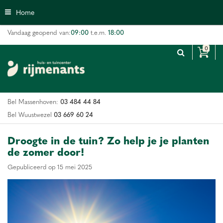
G
Home
a
n
09:00
18:00
Vandaag geopend van:
t.e.m.
a
a
r
c
o
n
03 484 44 84
Bel Massenhoven:
t
e
03 669 60 24
Bel Wuustwezel
n
t
Droogte in de tuin? Zo help je je planten
de zomer door!
Gepubliceerd op
15 mei 2025