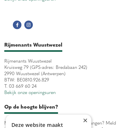
Rijmenants Wuustwezel
Rijmenants Wuustwezel
Kruisweg 79 (GPS-adres: Bredabaan 242)
2990 Wuustwezel (Antwerpen)
BTW: BE0810.926.829
T. 03 669 60 24
Bekijk onze openingsuren
Op de hoogte blijven?
×
Maximaal 1 keer per week onze acties ontvangen? Meld
Deze website maakt