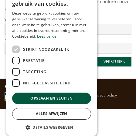
je aan! Wij verwerken jouw gegevens secuur conform onze
gebruik van cookies.
privacy policy.
Deze website gebruikt cookies om uw
gebruikerservaring te verbeteren. Door
Voornaam:
Achternaam:
onze website te gebruiken, stemt u in met
alle cookies in overeenstemming met ons
Cookiebeleid.
Lees verder
E-mailadres:
*
STRIKT NOODZAKELIJK
PRESTATIE
TARGETING
NIET-GECLASSIFICEERD
Veilig betalen
Algemene voorwaarden
Privacy policy
OPSLAAN EN SLUITEN
ALLES AFWIJZEN
© Huis- en Tuincentrum
Rijmenants
Bloemenwinkel
Buitenplanten
Tuincentrum
Kamerplanten
Barbecues
DETAILS WEERGEVEN
|