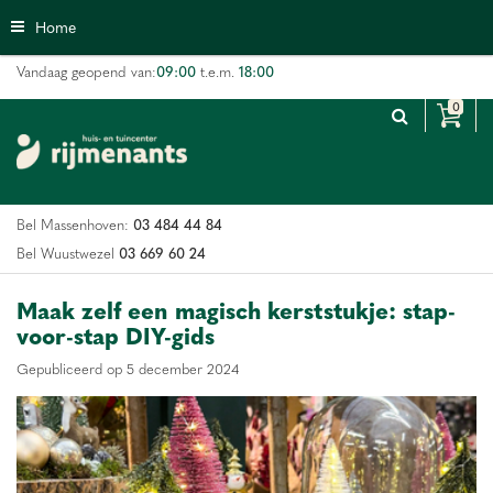
G
Home
a
n
09:00
18:00
Vandaag geopend van:
t.e.m.
a
a
r
c
o
n
03 484 44 84
Bel Massenhoven:
t
e
03 669 60 24
Bel Wuustwezel
n
t
Maak zelf een magisch kerststukje: stap-
voor-stap DIY-gids
Gepubliceerd op
5 december 2024