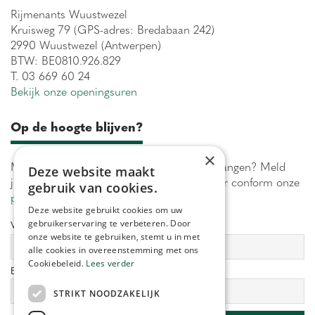
Rijmenants Wuustwezel
Kruisweg 79 (GPS-adres: Bredabaan 242)
2990 Wuustwezel (Antwerpen)
BTW: BE0810.926.829
T. 03 669 60 24
Bekijk onze openingsuren
Op de hoogte blijven?
×
Maximaal 1 keer per week onze acties ontvangen? Meld
Deze website maakt
je aan! Wij verwerken jouw gegevens secuur conform onze
gebruik van cookies.
privacy policy.
Deze website gebruikt cookies om uw
gebruikerservaring te verbeteren. Door
Voornaam:
Achternaam:
onze website te gebruiken, stemt u in met
alle cookies in overeenstemming met ons
Cookiebeleid.
Lees verder
E-mailadres:
*
STRIKT NOODZAKELIJK