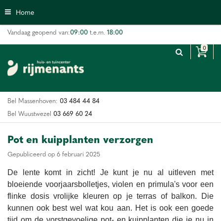
G
Home
a
n
09:00
18:00
Vandaag geopend van:
t.e.m.
a
a
r
c
o
n
03 484 44 84
Bel Massenhoven:
t
e
03 669 60 24
Bel Wuustwezel
n
t
Pot en kuipplanten verzorgen
Gepubliceerd op
6 februari 2025
De lente komt in zicht! Je kunt je nu al uitleven met
bloeiende voorjaarsbolletjes, violen en primula's voor een
flinke dosis vrolijke kleuren op je terras of balkon. Die
kunnen ook best wel wat kou aan. Het is ook een goede
tijd om de vorstgevoelige
pot- en kuipplanten
die je nu in