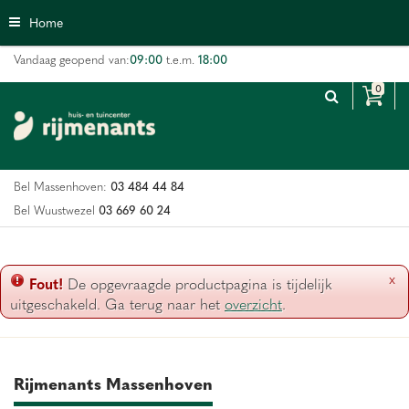
G
Home
a
n
09:00
18:00
Vandaag geopend van:
t.e.m.
a
a
r
c
o
n
03 484 44 84
Bel Massenhoven:
t
e
03 669 60 24
Bel Wuustwezel
n
t
x
Fout!
De opgevraagde productpagina is tijdelijk
uitgeschakeld. Ga terug naar het
overzicht
.
Rijmenants Massenhoven