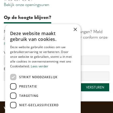
Bekijk onze openingsuren
Op de hoogte blijven?
×
Maximaal 1 keer per week onze acties ontvangen? Meld
Deze website maakt
je aan! Wij verwerken jouw gegevens secuur conform onze
gebruik van cookies.
privacy policy.
Deze website gebruikt cookies om uw
gebruikerservaring te verbeteren. Door
Voornaam:
Achternaam:
onze website te gebruiken, stemt u in met
alle cookies in overeenstemming met ons
Cookiebeleid.
Lees verder
E-mailadres:
*
STRIKT NOODZAKELIJK
PRESTATIE
TARGETING
NIET-GECLASSIFICEERD
Veilig betalen