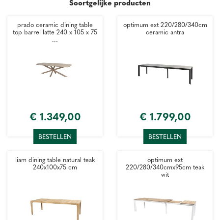
Soortgelijke producten
prado ceramic dining table
optimum ext 220/280/340cm
top barrel latte 240 x 105 x 75
ceramic antra
…
€
1.349
,
00
€
1.799
,
00
BESTELLEN
BESTELLEN
liam dining table natural teak
optimum ext
240x100x75 cm
220/280/340cmx95cm teak
wit