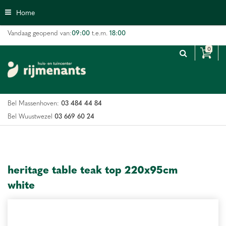
G
Home
a
n
09:00
18:00
Vandaag geopend van:
t.e.m.
a
a
r
c
o
n
03 484 44 84
Bel Massenhoven:
t
e
03 669 60 24
Bel Wuustwezel
n
t
heritage table teak top 220x95cm
white