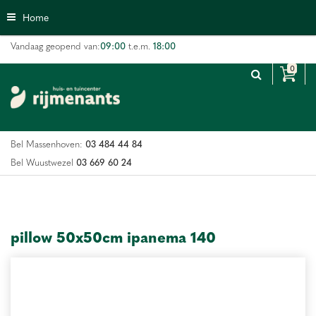
G
Home
a
n
09:00
18:00
Vandaag geopend van:
t.e.m.
a
a
r
c
o
n
03 484 44 84
Bel Massenhoven:
t
e
03 669 60 24
Bel Wuustwezel
n
t
pillow 50x50cm ipanema 140