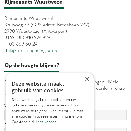
Rijmenants Wuustwezel
Rijmenants Wuustwezel
Kruisweg 79 (GPS-adres: Bredabaan 242)
2990 Wuustwezel (Antwerpen)
BTW: BE0810.926.829
T. 03 669 60 24
Bekijk onze openingsuren
Op de hoogte blijven?
×
Maximaal 1 keer per week onze acties ontvangen? Meld
Deze website maakt
je aan! Wij verwerken jouw gegevens secuur conform onze
gebruik van cookies.
privacy policy.
Deze website gebruikt cookies om uw
gebruikerservaring te verbeteren. Door
Voornaam:
Achternaam:
onze website te gebruiken, stemt u in met
alle cookies in overeenstemming met ons
Cookiebeleid.
Lees verder
E-mailadres:
*