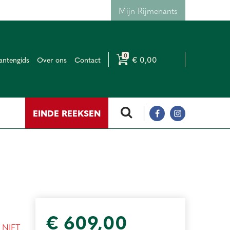
Mijn Rijmenants
€ 0,00
antengids
Over ons
Contact
EINDE REEKSEN
€
609
,
00
l
NIET