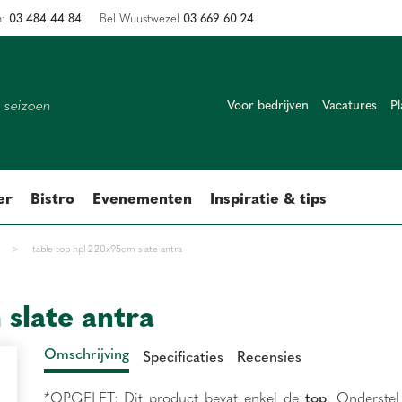
03 484 44 84
03 669 60 24
n:
Bel Wuustwezel
k seizoen
Voor bedrijven
Vacatures
Pl
er
Bistro
Evenementen
Inspiratie & tips
>
table top hpl 220x95cm slate antra
slate antra
Omschrijving
Specificaties
Recensies
*OPGELET: Dit product bevat enkel de
top
. Onderste