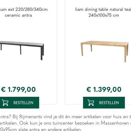
mum ext 220/280/340cm
liam dining table natural tea
ceramic antra
240x100x75 cm
€
1.799
,
00
€
1.399
,
00
BESTELLEN
BESTELLEN
tra? Bij Rijmenants vind je dit én meer artikelen voor huis en 
e artikelen. Ook kun je ons tuincenter bezoeken in Massenhove
220x95cm slate antra en andere artikelen.