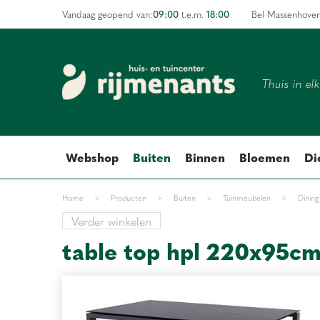
Ga
09:00
18:00
Vandaag geopend van:
t.e.m.
Bel Massenhove
naar
content
Thuis in el
Webshop
Buiten
Binnen
Bloemen
Di
Home
>
Producten
>
Buiten
>
Tuinmeubelen
>
Dining
Verder winkelen
table top hpl 220x95cm 