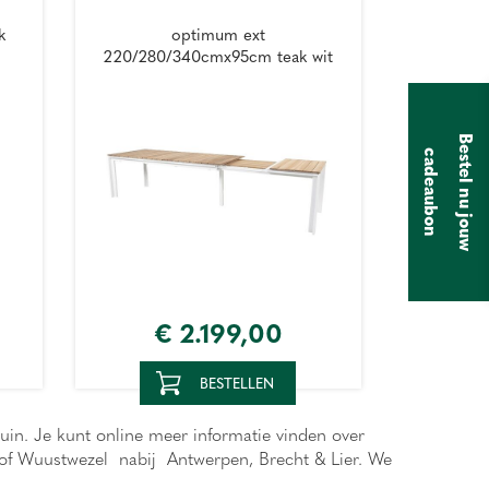
k
optimum ext
220/280/340cmx95cm teak wit
B
e
s
t
e
l
n
u
j
o
u
w
a
d
e
a
u
b
o
c
n
€
2.199
,
00
BESTELLEN
tuin. Je kunt online meer informatie vinden over
n of Wuustwezel nabij Antwerpen, Brecht & Lier. We