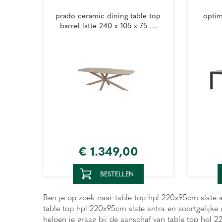
prado ceramic dining table top
opti
barrel latte 240 x 105 x 75 …
€
1.349
,
00
BESTELLEN
Ben je op zoek naar table top hpl 220x95cm slate an
table top hpl 220x95cm slate antra en soortgelijk
helpen je graag bij de aanschaf van table top hpl 