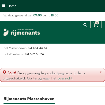
G
Home
a
n
09:00
18:00
Vandaag geopend van:
t.e.m.
a
a
r
c
o
n
03 484 44 84
Bel Massenhoven:
t
e
03 669 60 24
Bel Wuustwezel
n
t
x
Fout!
De opgevraagde productpagina is tijdelijk
uitgeschakeld. Ga terug naar het
overzicht
.
Rijmenants Massenhoven