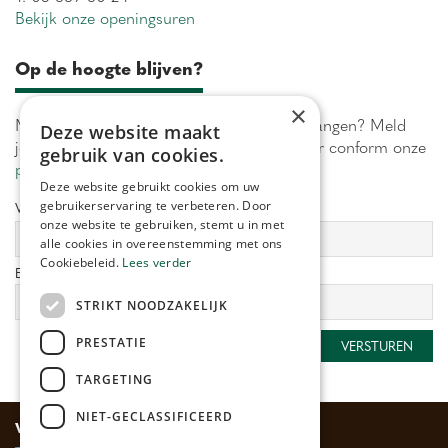
Bekijk onze openingsuren
Op de hoogte blijven?
×
Maximaal 1 keer per week onze acties ontvangen? Meld
Deze website maakt
je aan! Wij verwerken jouw gegevens secuur conform onze
gebruik van cookies.
privacy policy.
Deze website gebruikt cookies om uw
gebruikerservaring te verbeteren. Door
Voornaam:
Achternaam:
onze website te gebruiken, stemt u in met
alle cookies in overeenstemming met ons
Cookiebeleid.
Lees verder
E-mailadres:
*
STRIKT NOODZAKELIJK
PRESTATIE
TARGETING
NIET-GECLASSIFICEERD
Veilig betalen