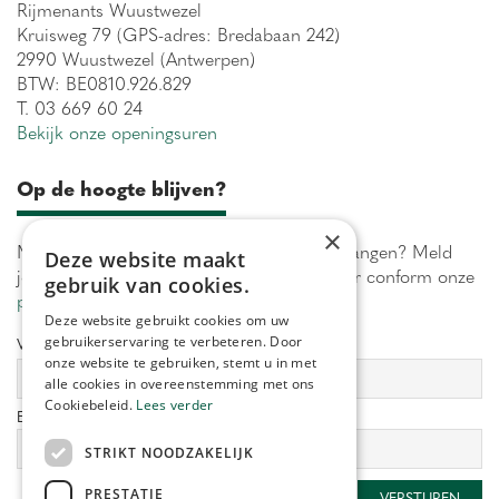
Rijmenants Wuustwezel
Kruisweg 79 (GPS-adres: Bredabaan 242)
2990 Wuustwezel (Antwerpen)
BTW: BE0810.926.829
T. 03 669 60 24
Bekijk onze openingsuren
Op de hoogte blijven?
×
Maximaal 1 keer per week onze acties ontvangen? Meld
Deze website maakt
je aan! Wij verwerken jouw gegevens secuur conform onze
gebruik van cookies.
privacy policy.
Deze website gebruikt cookies om uw
gebruikerservaring te verbeteren. Door
Voornaam:
Achternaam:
onze website te gebruiken, stemt u in met
alle cookies in overeenstemming met ons
Cookiebeleid.
Lees verder
E-mailadres:
*
STRIKT NOODZAKELIJK
PRESTATIE