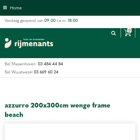
G
Home
a
n
09:00
18:00
Vandaag geopend van:
t.e.m.
a
a
r
c
o
n
03 484 44 84
Bel Massenhoven:
t
e
03 669 60 24
Bel Wuustwezel
n
t
azzurro 200x300cm wenge frame
beach