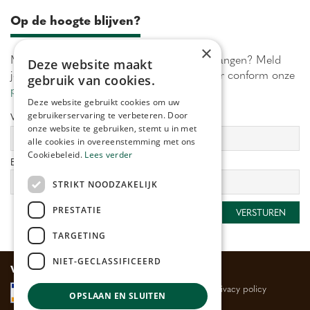
Op de hoogte blijven?
×
Maximaal 1 keer per week onze acties ontvangen? Meld
Deze website maakt
je aan! Wij verwerken jouw gegevens secuur conform onze
gebruik van cookies.
privacy policy.
Deze website gebruikt cookies om uw
gebruikerservaring te verbeteren. Door
Voornaam:
Achternaam:
onze website te gebruiken, stemt u in met
alle cookies in overeenstemming met ons
Cookiebeleid.
Lees verder
E-mailadres:
*
STRIKT NOODZAKELIJK
PRESTATIE
TARGETING
NIET-GECLASSIFICEERD
Veilig betalen
Algemene voorwaarden
Privacy policy
OPSLAAN EN SLUITEN