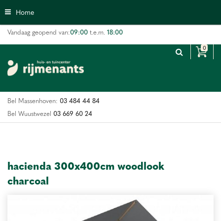
G
Home
a
n
09:00
18:00
Vandaag geopend van:
t.e.m.
a
a
r
c
o
n
03 484 44 84
Bel Massenhoven:
t
e
03 669 60 24
Bel Wuustwezel
n
t
hacienda 300x400cm woodlook
charcoal