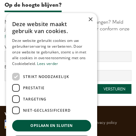
Op de hoogte blijven?
×
Maximaal 1 keer per week onze acties ontvangen? Meld
Deze website maakt
je aan! Wij verwerken jouw gegevens secuur conform onze
gebruik van cookies.
privacy policy.
Deze website gebruikt cookies om uw
gebruikerservaring te verbeteren. Door
Voornaam:
Achternaam:
onze website te gebruiken, stemt u in met
alle cookies in overeenstemming met ons
Cookiebeleid.
Lees verder
E-mailadres:
*
STRIKT NOODZAKELIJK
PRESTATIE
TARGETING
NIET-GECLASSIFICEERD
Veilig betalen
Algemene voorwaarden
Privacy policy
OPSLAAN EN SLUITEN