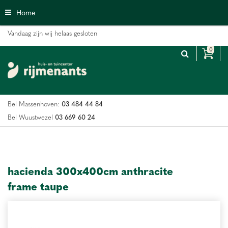
G
Home
a
n
Vandaag zijn wij helaas gesloten
a
a
r
c
o
n
03 484 44 84
Bel Massenhoven:
t
e
03 669 60 24
Bel Wuustwezel
n
t
hacienda 300x400cm anthracite
frame taupe