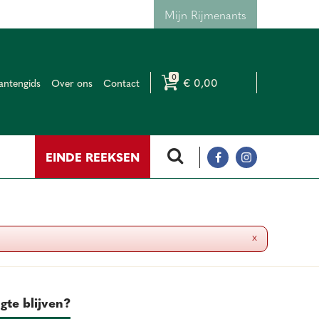
Mijn Rijmenants
€ 0,00
antengids
Over ons
Contact
EINDE REEKSEN
x
gte blijven?