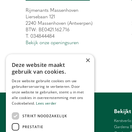
Rijmenants Massenhoven
Liersebaan 121
2240 Massenhoven (Antwerpen)
BTW: BE0421.162.716
T. 034844484
Bekijk onze openingsuren
×
Deze website maakt
gebruik van cookies.
Deze website gebruikt cookies om uw
gebruikerservaring te verbeteren. Door
onze website te gebruiken, stemt u in met
alle cookies in overeenstemming met ons
Cookiebeleid.
Lees verder
Tuincentrum Antwerpen
Bekijkt
STRIKT NOODZAKELIJK
Barbecue Lier
Kerstverlic
Bloemen Antwerpen
Gardena B
PRESTATIE