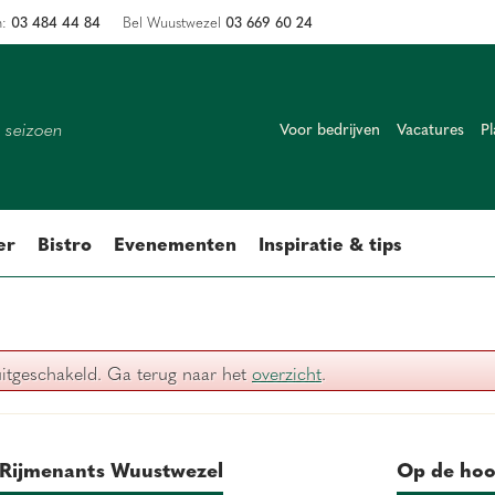
03 484 44 84
03 669 60 24
n:
Bel Wuustwezel
k seizoen
Voor bedrijven
Vacatures
Pl
er
Bistro
Evenementen
Inspiratie & tips
uitgeschakeld. Ga terug naar het
overzicht
.
Rijmenants Wuustwezel
Op de hoo