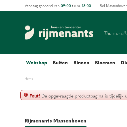
Ga
09:00
18:00
Vandaag geopend van:
t.e.m.
Bel Massenhove
naar
content
Thuis in el
Webshop
Buiten
Binnen
Bloemen
Di
Home
Fout!
De opgevraagde productpagina is tijdelijk 
Rijmenants Massenhoven