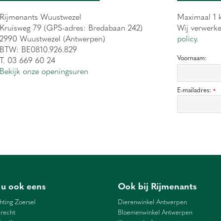
Rijmenants Wuustwezel
Maximaal 1 k
Kruisweg 79 (GPS-adres: Bredabaan 242)
Wij verwerk
2990 Wuustwezel (Antwerpen)
policy.
BTW: BE0810.926.829
Voornaam:
T. 03 669 60 24
Bekijk onze openingsuren
E-mailadres:
*
 u ook eens
Ook bij Rijmenants
hting Zoersel
Dierenwinkel Antwerpen
recht
Bloemenwinkel Antwerpen