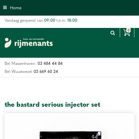
G
Home
a
n
09:00
18:00
Vandaag geopend van:
t.e.m.
a
a
r
c
o
n
03 484 44 84
Bel Massenhoven:
t
e
03 669 60 24
Bel Wuustwezel
n
t
the bastard serious injector set