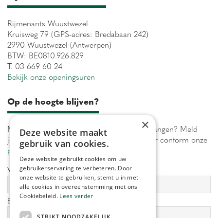
Rijmenants Wuustwezel
Kruisweg 79 (GPS-adres: Bredabaan 242)
2990 Wuustwezel (Antwerpen)
BTW: BE0810.926.829
T. 03 669 60 24
Bekijk onze openingsuren
Op de hoogte blijven?
×
Maximaal 1 keer per week onze acties ontvangen? Meld
Deze website maakt
je aan! Wij verwerken jouw gegevens secuur conform onze
gebruik van cookies.
privacy policy.
Deze website gebruikt cookies om uw
gebruikerservaring te verbeteren. Door
Voornaam:
Achternaam:
onze website te gebruiken, stemt u in met
alle cookies in overeenstemming met ons
Cookiebeleid.
Lees verder
E-mailadres:
*
STRIKT NOODZAKELIJK